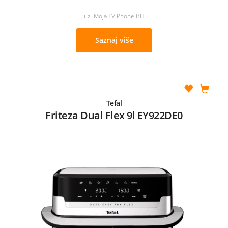
uz Moja TV Phone BH
Saznaj više
Tefal
Friteza Dual Flex 9l EY922DE0