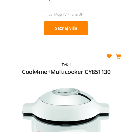
uz Moja TV Phone BH
Saznaj više
Tefal
Cook4me+Multicooker CY851130