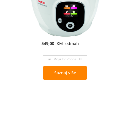
549,00
KM odmah
uz Moja TV Phone BH
Saznaj više