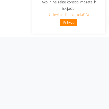
Ako ih ne želite koristiti, možete ih
isključiti.
Uslovi korištenja kolačića
Prihvati
Administracija
Nabavke i pozivi