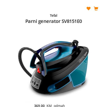
Tefal
Parni generator SV8151E0
369,00
KM odmah