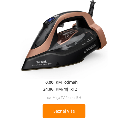
0,00
KM odmah
24,86
KM/mj x12
uz Moja TV Phone BH
Saznaj više