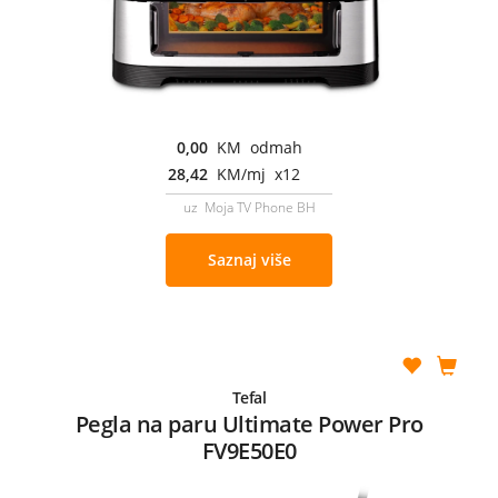
0,00
KM odmah
28,42
KM/mj x12
uz Moja TV Phone BH
Saznaj više
Tefal
Pegla na paru Ultimate Power Pro
FV9E50E0