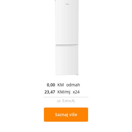
0,00
KM odmah
23,47
KM/mj x24
uz Extra XL
Saznaj više