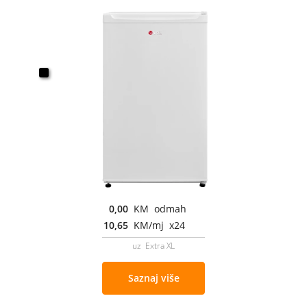
0,00
KM odmah
10,65
KM/mj x24
uz Extra XL
Saznaj više