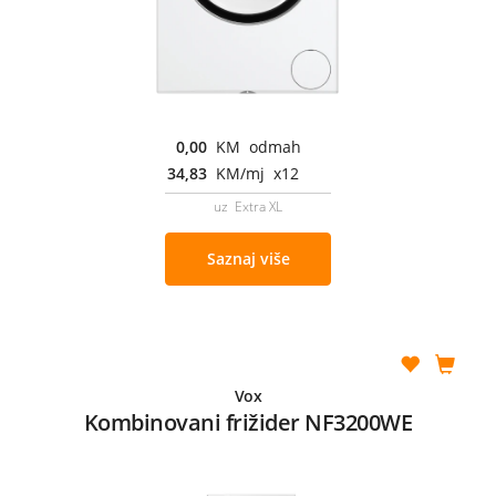
0,00
KM odmah
34,83
KM/mj x12
uz Extra XL
Saznaj više
Vox
Kombinovani frižider NF3200WE