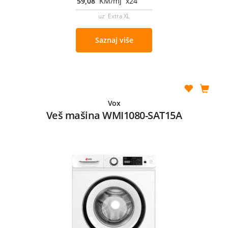
59,08
KM/mj x24
uz Extra XL
Saznaj više
Vox
Veš mašina WMI1080-SAT15A