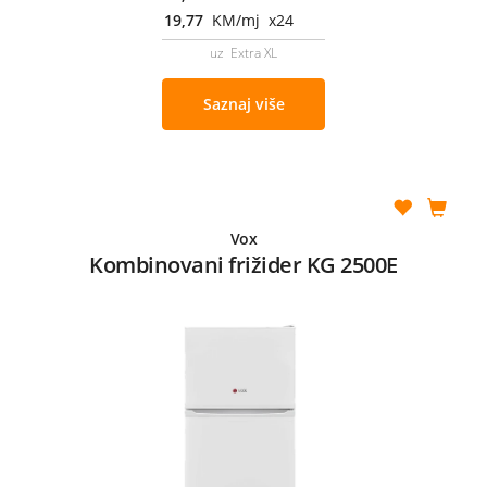
19,77
KM/mj x24
uz Extra XL
Saznaj više
Vox
Kombinovani frižider KG 2500E