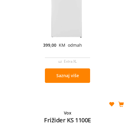
399,00
KM odmah
uz Extra XL
Saznaj više
Vox
Frižider KS 1100E