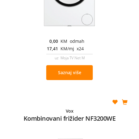
0,00
KM odmah
17,41
KM/mj x24
uz Moja TV Net M
Saznaj više
Vox
Kombinovani frižider NF3200WE