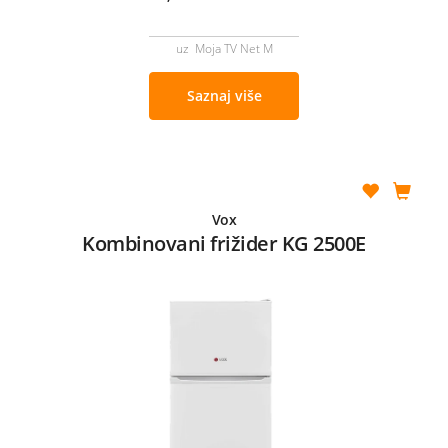
uz Moja TV Net M
Saznaj više
Vox
Kombinovani frižider KG 2500E