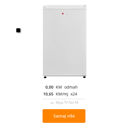
0,00
KM odmah
10,65
KM/mj x24
uz Moja TV Net M
Saznaj više