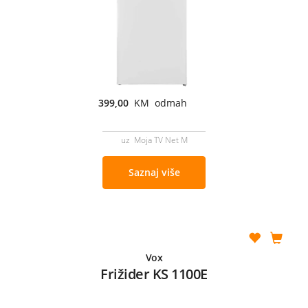
399,00
KM odmah
uz Moja TV Net M
Saznaj više
Vox
Frižider KS 1100E