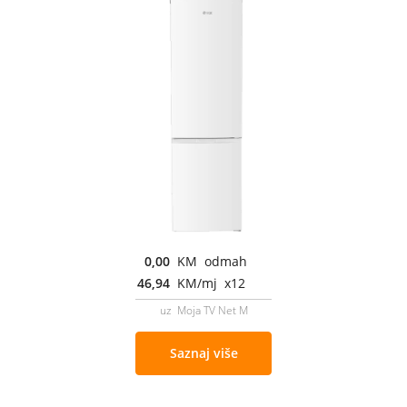
0,00
KM odmah
46,94
KM/mj x12
uz Moja TV Net M
Saznaj više