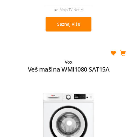
uz Moja TV Net M
Saznaj više
Vox
Veš mašina WMI1080-SAT15A