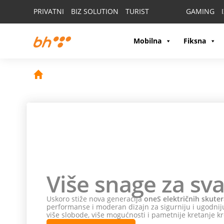
PRIVATNI
BIZ SOLUTION
TURIST
GAMING
Mobilna
Fiksna
Više snage za sva
Uskoro stiže nova generacija
oneS električnih skuter
performanse i moderan dizajn za sigurniju i ugodniju
više slobode, više mogućnosti i pametnije kretanje kr