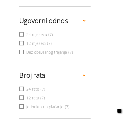
Ugovorni odnos
24 mjeseca
(7)
12 mjeseci
(7)
Bez obaveznog trajanja
(7)
Broj rata
24 rate
(7)
12 rata
(7)
Jednokratno plaćanje
(7)