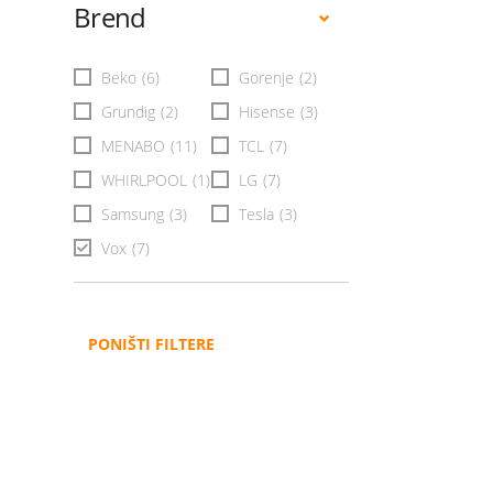
Brend
Beko
(6)
Gorenje
(2)
Grundig
(2)
Hisense
(3)
MENABO
(11)
TCL
(7)
WHIRLPOOL
(1)
LG
(7)
Samsung
(3)
Tesla
(3)
Vox
(7)
PONIŠTI FILTERE
Administracija
B2B