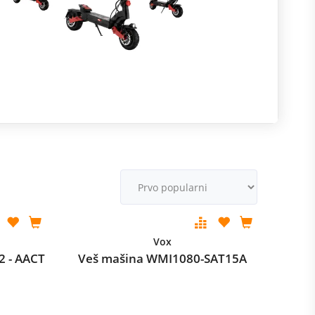
R
m
M
v
Vox
2 - AACT
Veš mašina WMI1080-SAT15A