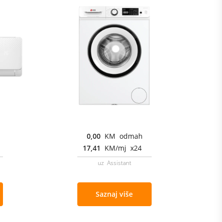
0,00
KM odmah
17,41
KM/mj x24
uz Assistant
Saznaj više