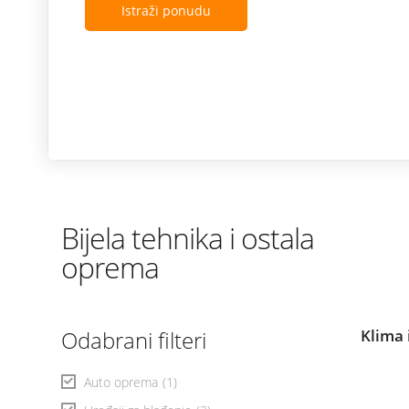
Istraži ponudu
Bijela tehnika i ostala
oprema
Odabrani filteri
Klima 
Auto oprema
(1)