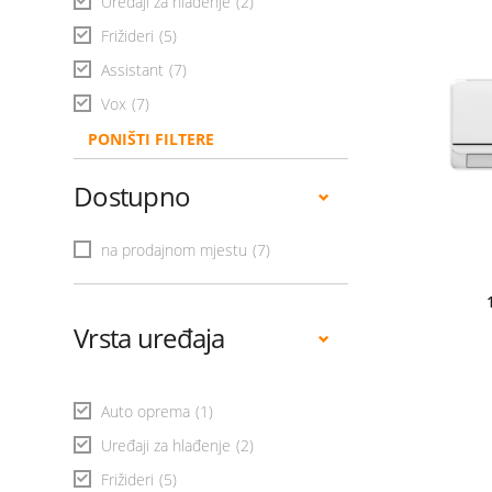
Uređaji za hlađenje
(2)
Frižideri
(5)
Assistant
(7)
Vox
(7)
PONIŠTI FILTERE
Dostupno
na prodajnom mjestu
(7)
Vrsta uređaja
Auto oprema
(1)
Uređaji za hlađenje
(2)
Frižideri
(5)