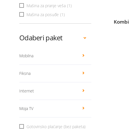
Mašina za pranje veša
(1)
Mašina za posuđe
(1)
Kombi
Odaberi paket
Mobilna
Fiksna
Internet
Moja TV
Gotovinsko plaćanje (bez paketa)