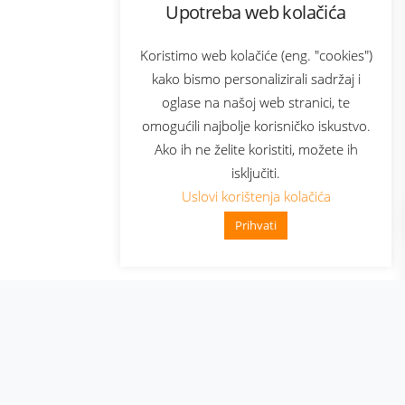
Upotreba web kolačića
com
Bonus plus
sluga
Prijava za newsletter
Koristimo web kolačiće (eng. "cookies")
kako bismo personalizirali sadržaj i
oglase na našoj web stranici, te
elecom
omogućili najbolje korisničko iskustvo.
Ako ih ne želite koristiti, možete ih
isključiti.
Uslovi korištenja kolačića
Prihvati
👋 Zdravo, kako mogu pomoći?