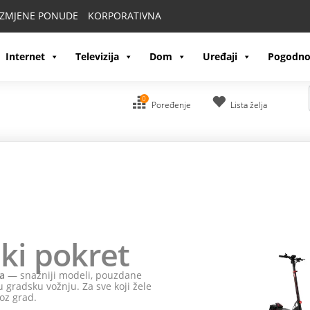
IZMJENE PONUDE
KORPORATIVNA
Internet
Televizija
Dom
Uređaji
Pogodno
0
Poređenje
Lista želja
ki pokret
a
— snažniji modeli, pouzdane
 gradsku vožnju. Za sve koji žele
oz grad.