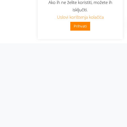
Ako ih ne želite koristiti, možete ih
isključiti.
Uslovi korištenja kolačića
Prihvati
Administracija
Nabavke i pozivi