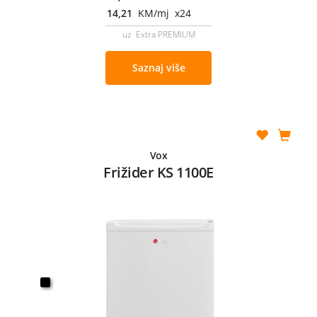
14,21
KM/mj x24
uz Extra PREMIUM
Saznaj više
Vox
Frižider KS 1100E