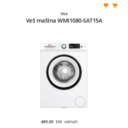
Vox
Veš mašina WMI1080-SAT15A
489,00
KM odmah