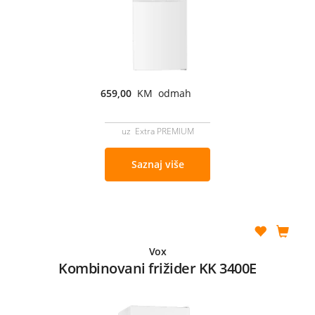
659,00
KM odmah
uz Extra PREMIUM
Saznaj više
Vox
Kombinovani frižider KK 3400E