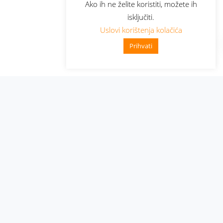
Ako ih ne želite koristiti, možete ih
isključiti.
Uslovi korištenja kolačića
Prihvati
Administracija
Nabavke i pozivi