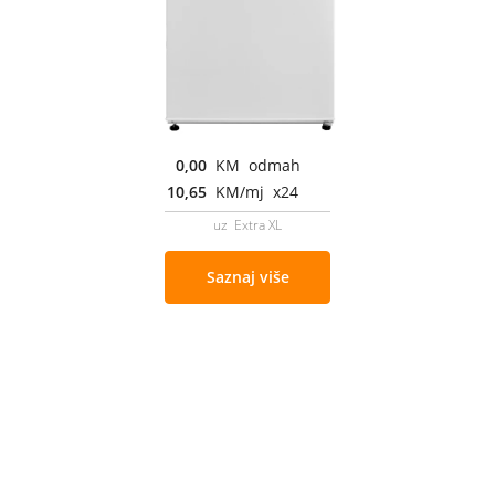
0,00
KM odmah
10,65
KM/mj x24
uz Extra XL
Saznaj više