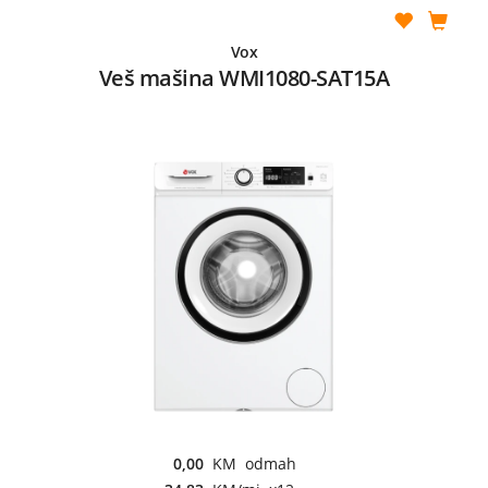
Vox
Veš mašina WMI1080-SAT15A
0,00
KM odmah