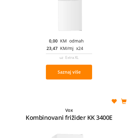
0,00
KM odmah
23,47
KM/mj x24
uz Extra XL
Saznaj više
Vox
Kombinovani frižider KK 3400E