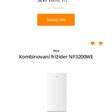
34,83
KM/mj x12
uz Extra XL
Saznaj više
Vox
Kombinovani frižider NF3200WE