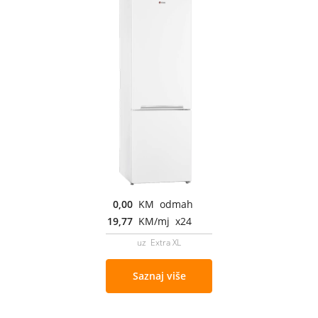
0,00
KM odmah
19,77
KM/mj x24
uz Extra XL
Saznaj više