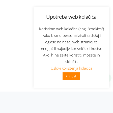
Upotreba web kolačića
Koristimo web kolačiće (eng. "cookies")
kako bismo personalizirali sadržaj i
oglase na našoj web stranici, te
omogućili najbolje korisničko iskustvo.
Ako ih ne želite koristiti, možete ih
isključiti.
Uslovi korištenja kolačića
Prihvati