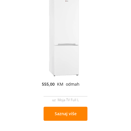
555,00
KM odmah
uz Moja TV Full L
Saznaj više