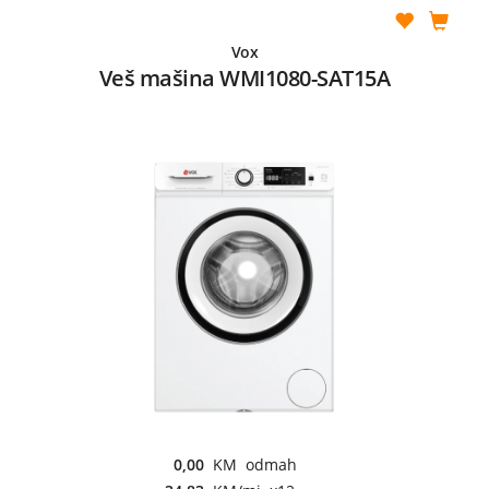
Vox
Veš mašina WMI1080-SAT15A
0,00
KM odmah