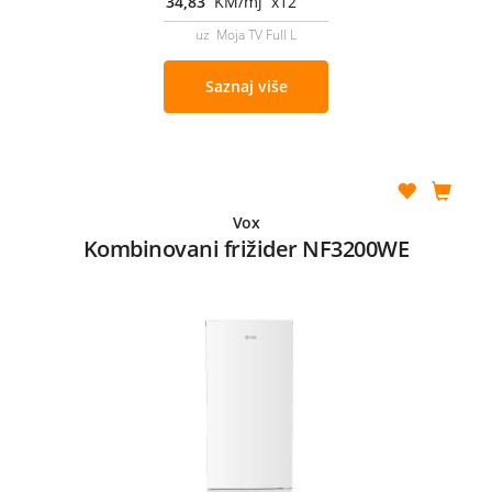
34,83
KM/mj x12
uz Moja TV Full L
Saznaj više
Vox
Kombinovani frižider NF3200WE