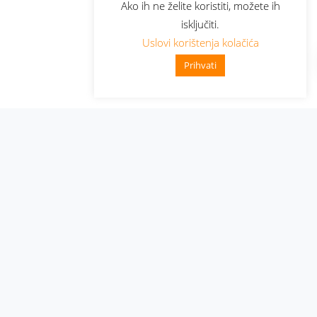
Ako ih ne želite koristiti, možete ih
isključiti.
Uslovi korištenja kolačića
Prihvati
Administracija
Nabavke i pozivi