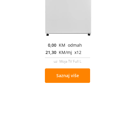
0,00
KM odmah
21,30
KM/mj x12
uz Moja TV Full L
Saznaj više