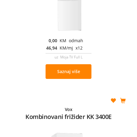
0,00
KM odmah
46,94
KM/mj x12
uz Moja TV Full L
Saznaj više
Vox
Kombinovani frižider KK 3400E