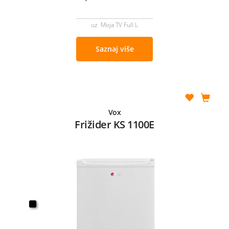
uz Moja TV Full L
Saznaj više
Vox
Frižider KS 1100E