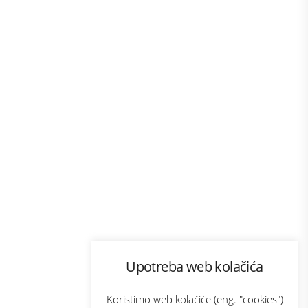
Program lojalnosti
Upotreba web kolačića
com
Bonus plus
sluga
Prijava za newsletter
Koristimo web kolačiće (eng. "cookies")