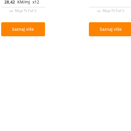
28,42
KM/mj x12
uz Moja TV Full S
uz Moja TV Full S
Saznaj više
Saznaj više