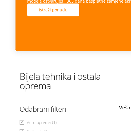
modele ostvaruješ i 365 dana besplatne zamjene ekr
Istraži ponudu
Bijela tehnika i ostala
oprema
Odabrani filteri
Veš 
Auto oprema
(1)