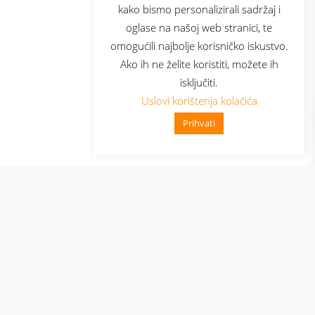
kako bismo personalizirali sadržaj i
oglase na našoj web stranici, te
elecom
omogućili najbolje korisničko iskustvo.
Ako ih ne želite koristiti, možete ih
isključiti.
Uslovi korištenja kolačića
Prihvati
👋 Zdravo, kako mogu pomoći?