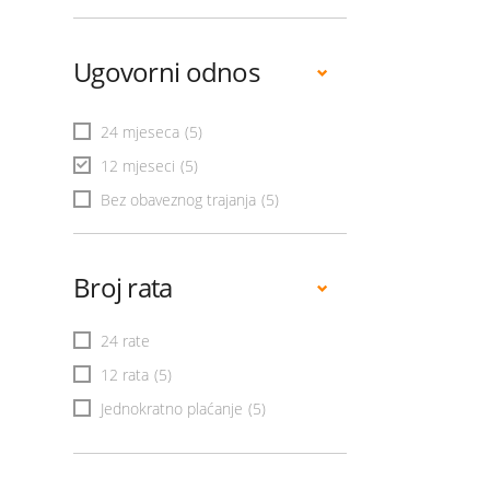
Ugovorni odnos
24 mjeseca
(5)
12 mjeseci
(5)
Bez obaveznog trajanja
(5)
Broj rata
24 rate
12 rata
(5)
Jednokratno plaćanje
(5)