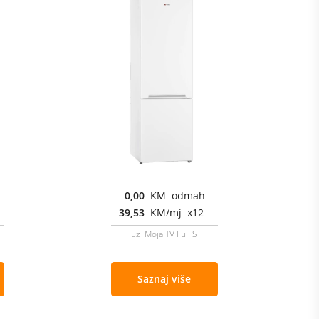
0,00
KM odmah
39,53
KM/mj x12
uz Moja TV Full S
Saznaj više