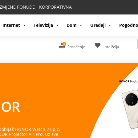
IZMJENE PONUDE
KORPORATIVNA
Internet
Televizija
Dom
Uređaji
Pogodno
0
Poređenje
Lista želja
OR
 dobijaš HONOR Watch 2 Epic.
R Projector Air Pro. Uz sve