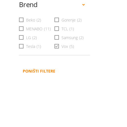
Brend
Beko
(2)
Gorenje
(2)
MENABO
(11)
TCL
(1)
LG
(2)
Samsung
(2)
Tesla
(1)
Vox
(5)
PONIŠTI FILTERE
Administracija
B2B
Nabavke i pozivi
Veleprodaja
Karijera
Partneri