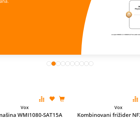
ana.
Vox
Vox
mašina WMI1080-SAT15A
Kombinovani frižider N