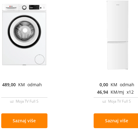
489,00
KM odmah
0,00
KM odmah
46,94
KM/mj x12
uz Moja TV Full S
uz Moja TV Full S
Saznaj više
Saznaj više