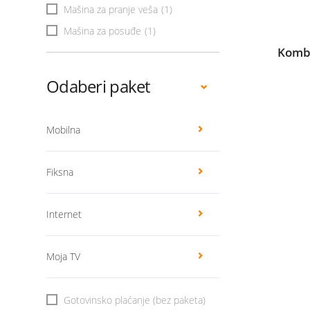
Mašina za pranje veša
(1)
Mašina za posuđe
(1)
Kombi
Odaberi paket
Mobilna
Fiksna
Internet
Moja TV
Gotovinsko plaćanje (bez paketa)