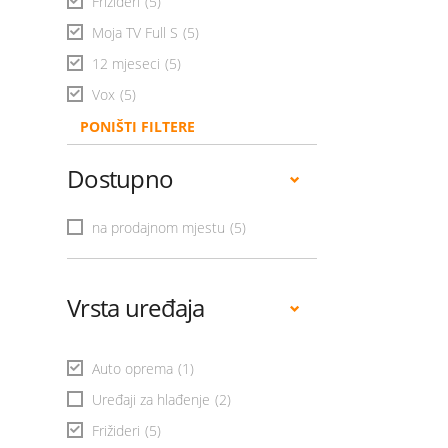
Frižideri
(5)
Moja TV Full S
(5)
12 mjeseci
(5)
Vox
(5)
PONIŠTI FILTERE
Dostupno
na prodajnom mjestu
(5)
Vrsta uređaja
Auto oprema
(1)
Uređaji za hlađenje
(2)
Frižideri
(5)