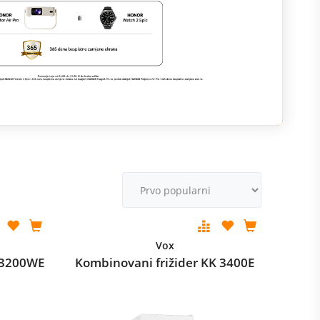
M
v
Vox
F3200WE
Kombinovani frižider KK 3400E