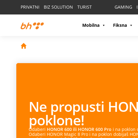
PRIVATNI
BIZ SOLUTION
TURIST
GAMING
Mobilna
Fiksna
Ne propusti
HON
poklone!
Odaberi
HONOR 600 ili HONOR 600 Pro
i na poklon
Odaberi HONOR Magic 8 Pro i na poklon dobijaš HONO