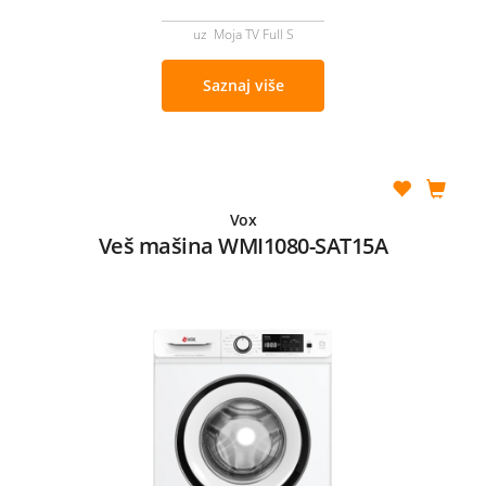
uz Moja TV Full S
Saznaj više
Vox
Veš mašina WMI1080-SAT15A