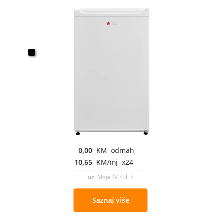
0,00
KM odmah
10,65
KM/mj x24
uz Moja TV Full S
Saznaj više