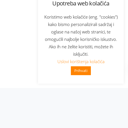
Upotreba web kolačića
Koristimo web kolačiće (eng. "cookies")
kako bismo personalizirali sadržaj i
oglase na našoj web stranici, te
omogućili najbolje korisničko iskustvo.
Ako ih ne želite koristiti, možete ih
isključiti.
Uslovi korištenja kolačića
Prihvati