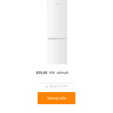
659,00
KM odmah
uz Moja TV Full S
Saznaj više