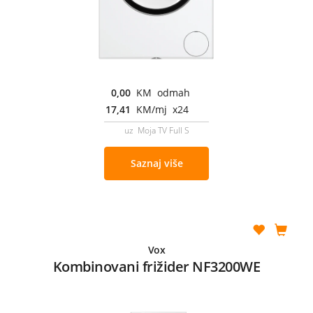
0,00
KM odmah
17,41
KM/mj x24
uz Moja TV Full S
Saznaj više
Vox
Kombinovani frižider NF3200WE