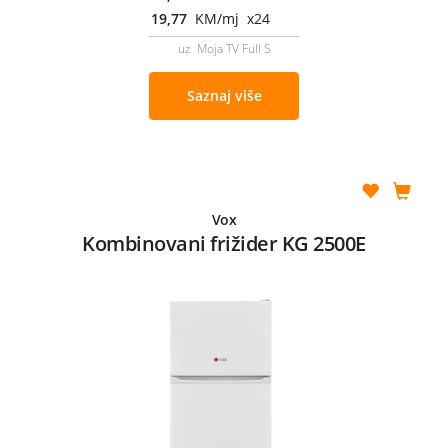
19,77
KM/mj x24
uz Moja TV Full S
Saznaj više
Vox
Kombinovani frižider KG 2500E