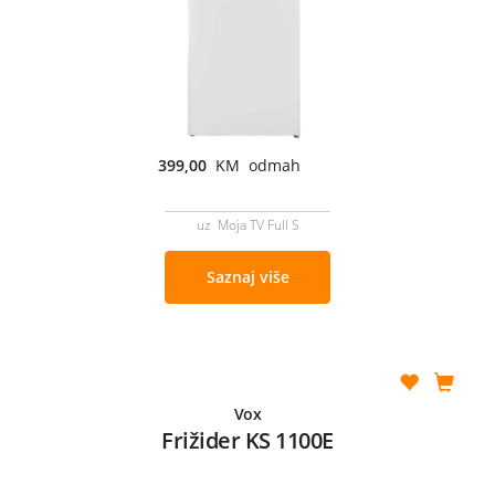
399,00
KM odmah
uz Moja TV Full S
Saznaj više
Vox
Frižider KS 1100E