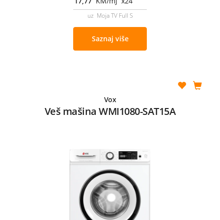
17,77
KM/mj x24
uz Moja TV Full S
Saznaj više
Vox
Veš mašina WMI1080-SAT15A