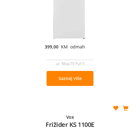
399,00
KM odmah
uz Moja TV Full S
Saznaj više
Vox
Frižider KS 1100E