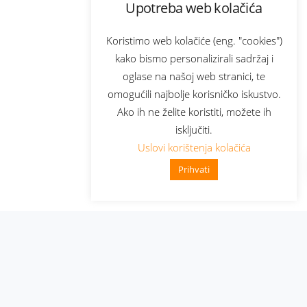
Upotreba web kolačića
Koristimo web kolačiće (eng. "cookies")
kako bismo personalizirali sadržaj i
oglase na našoj web stranici, te
omogućili najbolje korisničko iskustvo.
Ako ih ne želite koristiti, možete ih
isključiti.
Uslovi korištenja kolačića
Prihvati