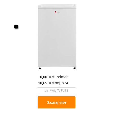
0,00
KM odmah
10,65
KM/mj x24
uz Moja TV Full S
Saznaj više