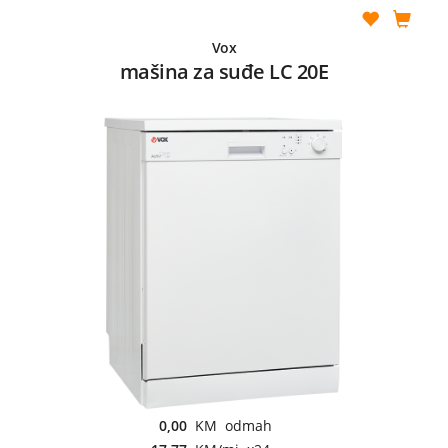
Vox
mašina za suđe LC 20E
0,00
KM odmah