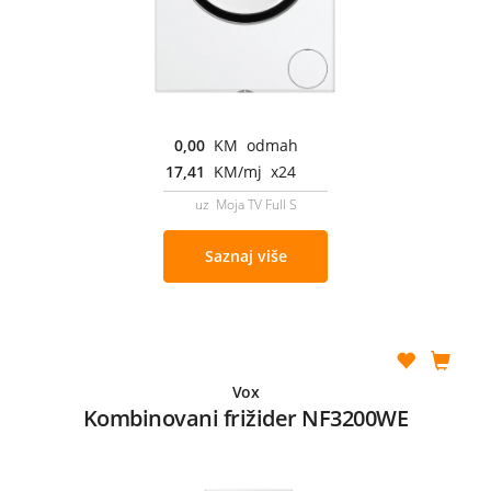
0,00
KM odmah
17,41
KM/mj x24
uz Moja TV Full S
Saznaj više
Vox
Kombinovani frižider NF3200WE