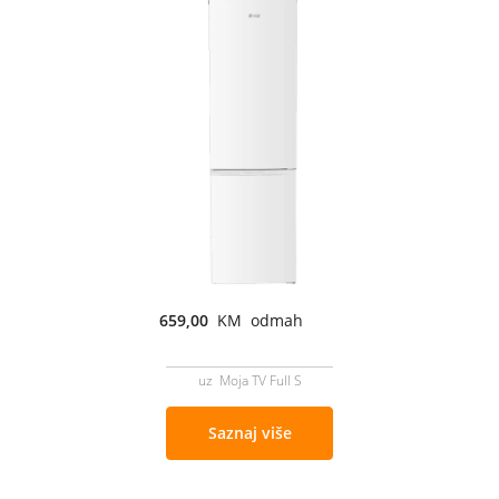
659,00
KM odmah
uz Moja TV Full S
Saznaj više