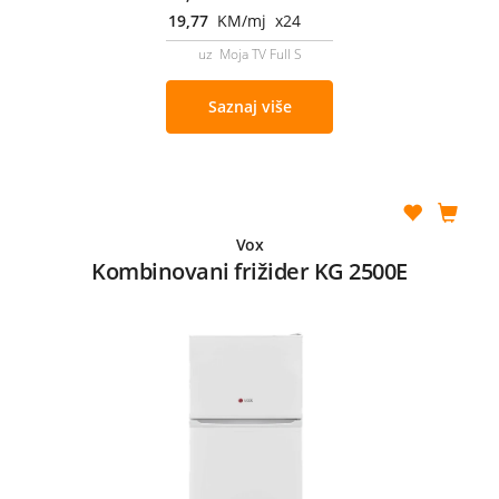
19,77
KM/mj x24
uz Moja TV Full S
Saznaj više
Vox
Kombinovani frižider KG 2500E