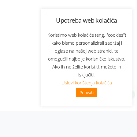
Upotreba web kolačića
Koristimo web kolačiće (eng. "cookies")
kako bismo personalizirali sadržaj i
oglase na našoj web stranici, te
omogućili najbolje korisničko iskustvo.
Ako ih ne želite koristiti, možete ih
isključiti.
Uslovi korištenja kolačića
Prihvati