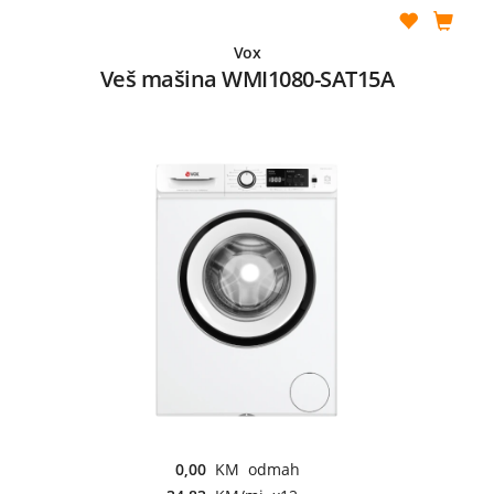
Vox
Veš mašina WMI1080-SAT15A
0,00
KM odmah