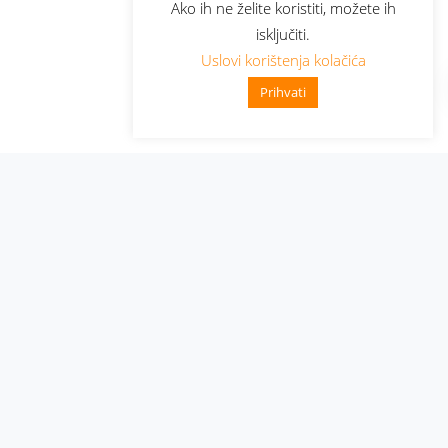
Ako ih ne želite koristiti, možete ih
isključiti.
Uslovi korištenja kolačića
Prihvati
Administracija
Nabavke i pozivi