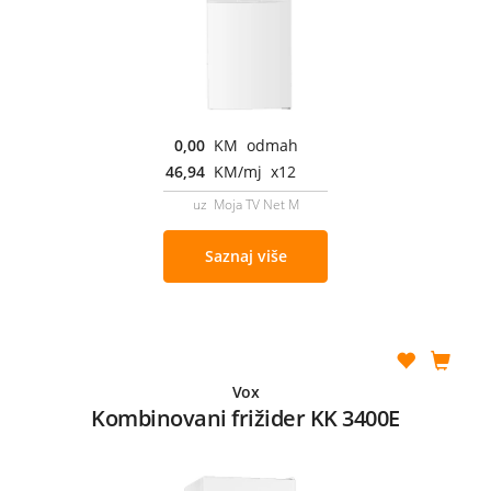
0,00
KM odmah
46,94
KM/mj x12
uz Moja TV Net M
Saznaj više
Vox
Kombinovani frižider KK 3400E