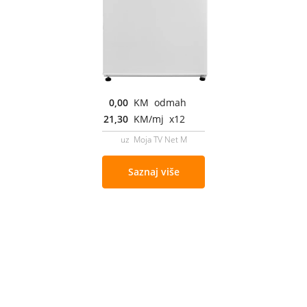
0,00
KM odmah
21,30
KM/mj x12
uz Moja TV Net M
Saznaj više