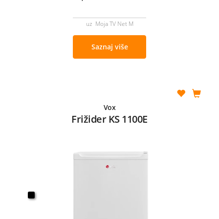
uz Moja TV Net M
Saznaj više
Vox
Frižider KS 1100E