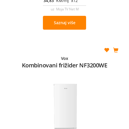
34,83
KM/mj x12
uz Moja TV Net M
Saznaj više
Vox
Kombinovani frižider NF3200WE