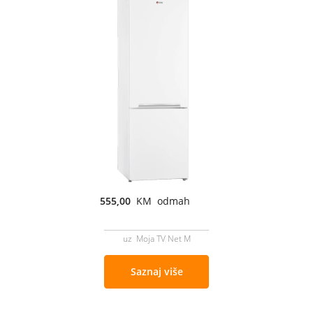
555,00
KM odmah
uz Moja TV Net M
Saznaj više