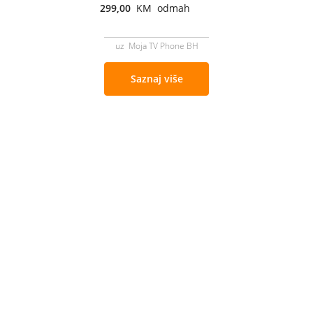
299,00
KM odmah
uz Moja TV Phone BH
Saznaj više