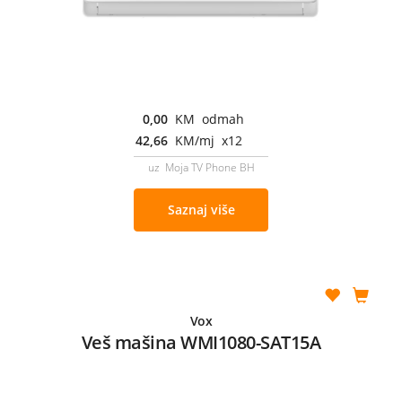
0,00
KM odmah
42,66
KM/mj x12
uz Moja TV Phone BH
Saznaj više
Vox
Veš mašina WMI1080-SAT15A