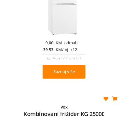
0,00
KM odmah
39,53
KM/mj x12
uz Moja TV Phone BH
Saznaj više
Vox
Kombinovani frižider KG 2500E