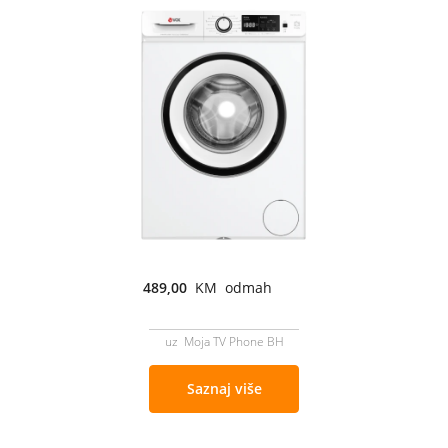
489,00
KM odmah
uz Moja TV Phone BH
Saznaj više