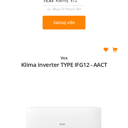
75,43
KM/mj x12
uz Moja TV Phone BH
Saznaj više
Vox
Klima inverter TYPE IFG12 - AACT