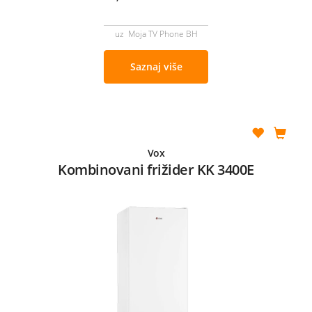
uz Moja TV Phone BH
Saznaj više
Vox
Kombinovani frižider KK 3400E