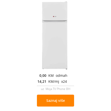
0,00
KM odmah
14,21
KM/mj x24
uz Moja TV Phone BH
Saznaj više