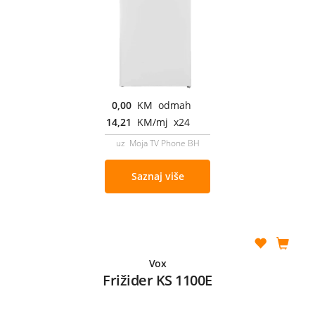
0,00
KM odmah
14,21
KM/mj x24
uz Moja TV Phone BH
Saznaj više
Vox
Frižider KS 1100E