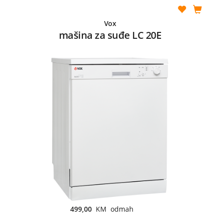
Vox
mašina za suđe LC 20E
499,00
KM odmah