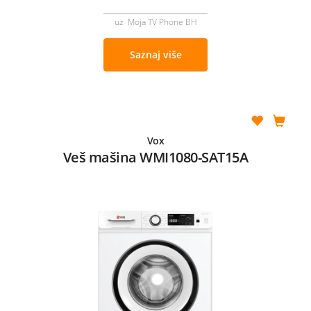
uz Moja TV Phone BH
Saznaj više
Vox
Veš mašina WMI1080-SAT15A