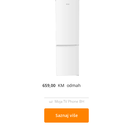
659,00
KM odmah
uz Moja TV Phone BH
Saznaj više