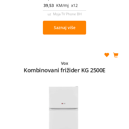
39,53
KM/mj x12
uz Moja TV Phone BH
Saznaj više
Vox
Kombinovani frižider KG 2500E