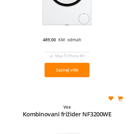
489,00
KM odmah
uz Moja TV Phone BH
Saznaj više
Vox
Kombinovani frižider NF3200WE