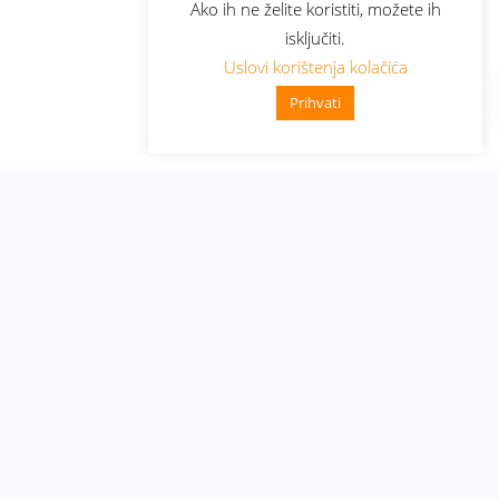
Ako ih ne želite koristiti, možete ih
isključiti.
Uslovi korištenja kolačića
Prihvati
Administracija
Nabavke i pozivi