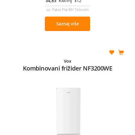
34,83
KM/mj x12
uz Paket Flat BH Telecom
Saznaj više
Vox
Kombinovani frižider NF3200WE