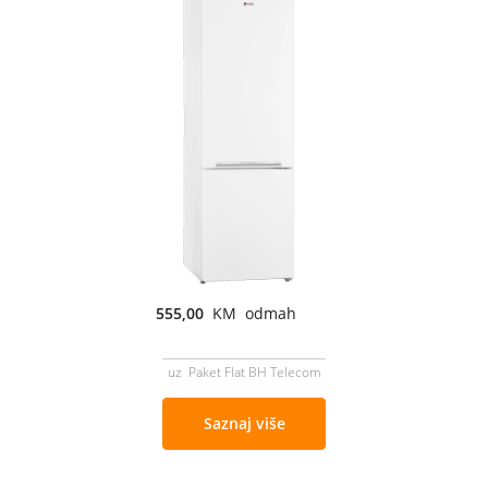
555,00
KM odmah
uz Paket Flat BH Telecom
Saznaj više