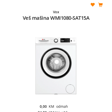
Vox
Veš mašina WMI1080-SAT15A
0,00
KM odmah