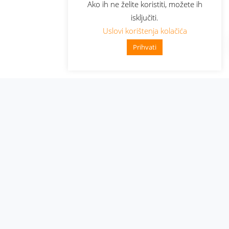
Ako ih ne želite koristiti, možete ih
isključiti.
Uslovi korištenja kolačića
Prihvati
Administracija
Nabavke i pozivi