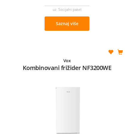
uz Socijalni paket
Saznaj više
Vox
Kombinovani frižider NF3200WE