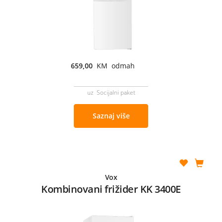
659,00
KM odmah
uz Socijalni paket
Saznaj više
Vox
Kombinovani frižider KK 3400E