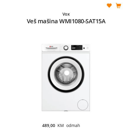
Vox
Veš mašina WMI1080-SAT15A
489,00
KM odmah