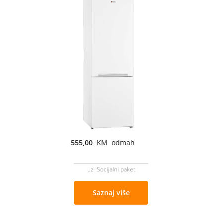
555,00
KM odmah
uz Socijalni paket
Saznaj više