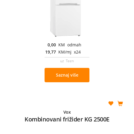
0,00
KM odmah
19,77
KM/mj x24
uz Teen
Saznaj više
Vox
Kombinovani frižider KG 2500E