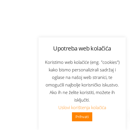
Upotreba web kolačića
Koristimo web kolačiće (eng. "cookies")
kako bismo personalizirali sadržaj i
oglase na našoj web stranici, te
omogućili najbolje korisničko iskustvo.
Ako ih ne želite koristiti, možete ih
isključiti.
Uslovi korištenja kolačića
Prihvati