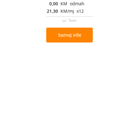
0,00
KM odmah
21,30
KM/mj x12
uz Teen
Saznaj više