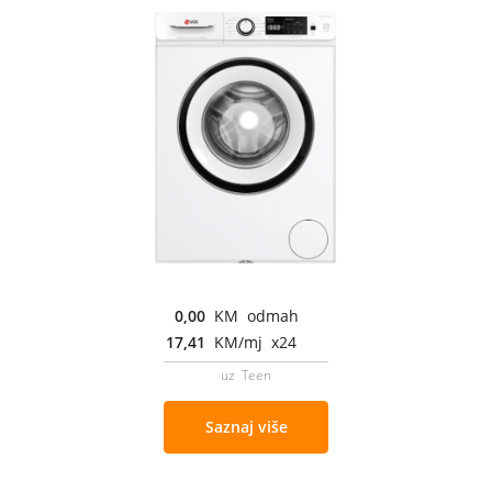
0,00
KM odmah
17,41
KM/mj x24
uz Teen
Saznaj više