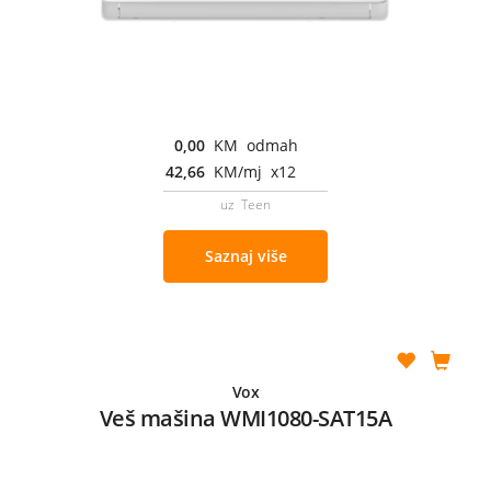
0,00
KM odmah
42,66
KM/mj x12
uz Teen
Saznaj više
Vox
Veš mašina WMI1080-SAT15A