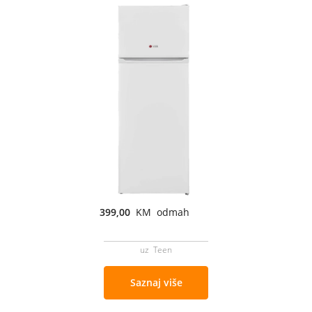
399,00
KM odmah
uz Teen
Saznaj više