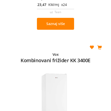
23,47
KM/mj x24
uz Teen
Saznaj više
Vox
Kombinovani frižider KK 3400E