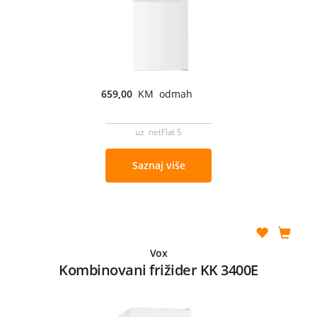
659,00
KM odmah
uz netFlat 5
Saznaj više
Vox
Kombinovani frižider KK 3400E