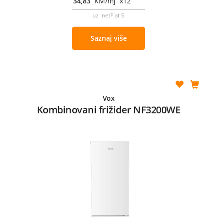
34,83
KM/mj x12
uz netFlat 5
Saznaj više
Vox
Kombinovani frižider NF3200WE