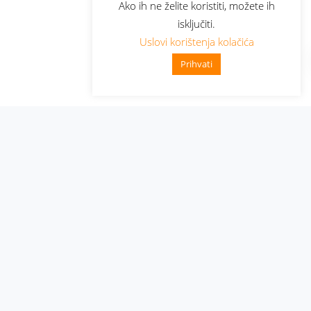
Ako ih ne želite koristiti, možete ih
isključiti.
Uslovi korištenja kolačića
Prihvati
Administracija
Nabavke i pozivi