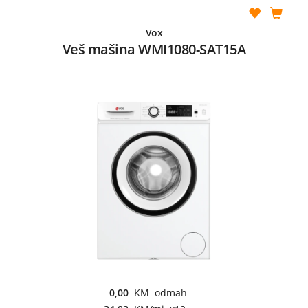
Vox
Veš mašina WMI1080-SAT15A
0,00
KM odmah