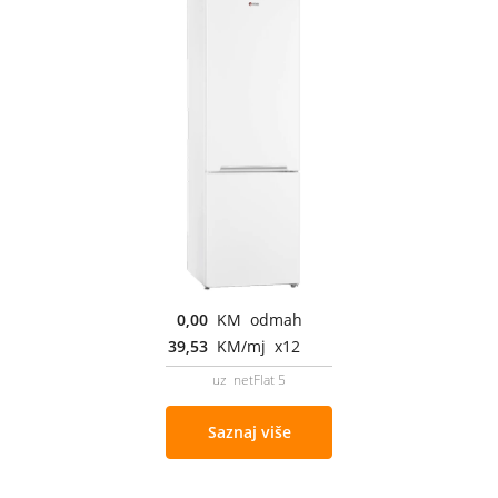
0,00
KM odmah
39,53
KM/mj x12
uz netFlat 5
Saznaj više