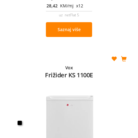
28,42
KM/mj x12
uz netFlat 5
Saznaj više
Vox
Frižider KS 1100E