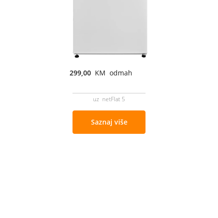
299,00
KM odmah
uz netFlat 5
Saznaj više