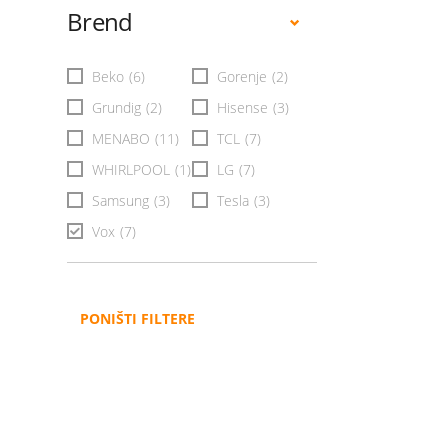
Brend
Beko
(6)
Gorenje
(2)
Grundig
(2)
Hisense
(3)
MENABO
(11)
TCL
(7)
WHIRLPOOL
(1)
LG
(7)
Samsung
(3)
Tesla
(3)
Vox
(7)
PONIŠTI FILTERE
Administracija
B2B