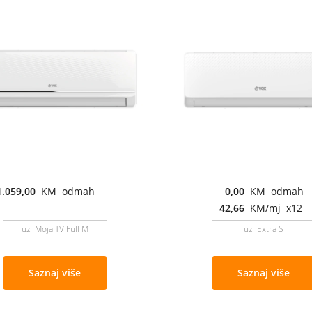
1.059,00
KM odmah
0,00
KM odmah
42,66
KM/mj x12
uz Moja TV Full M
uz Extra S
Saznaj više
Saznaj više