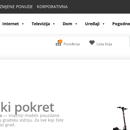
IZMJENE PONUDE
KORPORATIVNA
Internet
Televizija
Dom
Uređaji
Pogodno
0
Poređenje
Lista želja
ki pokret
a
— snažniji modeli, pouzdane
 gradsku vožnju. Za sve koji žele
oz grad.