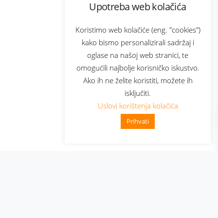
Upotreba web kolačića
com
Bonus plus
sluga
Prijava za newsletter
Koristimo web kolačiće (eng. "cookies")
kako bismo personalizirali sadržaj i
oglase na našoj web stranici, te
elecom
omogućili najbolje korisničko iskustvo.
Ako ih ne želite koristiti, možete ih
isključiti.
Uslovi korištenja kolačića
Prihvati
👋 Zdravo, kako mogu pomoći?