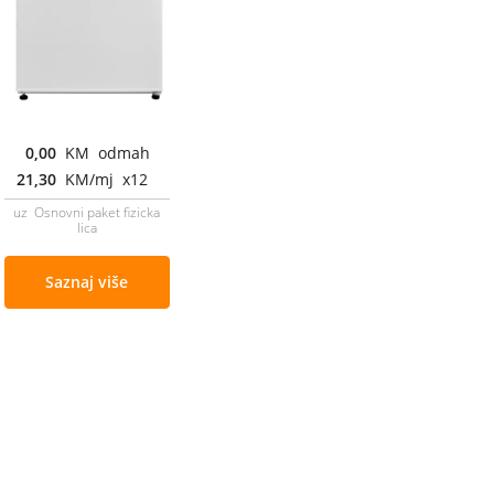
0,00
KM odmah
21,30
KM/mj x12
uz Osnovni paket fizicka
lica
Saznaj više
Cjenovnik i uslovi
Aplikacije