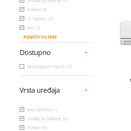
Uređaji za hlađenje
(2)
Frižideri
(5)
12 mjeseci
(7)
Vox
(7)
PONIŠTI FILTERE
Dostupno
na prodajnom mjestu
(7)
Vrsta uređaja
Auto oprema
(1)
Uređaji za hlađenje
(2)
Frižideri
(5)