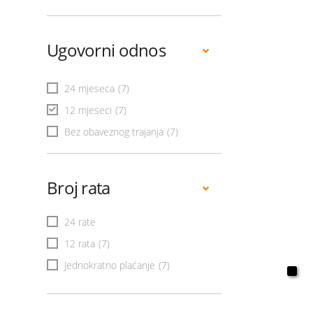
Ugovorni odnos
24 mjeseca
(7)
12 mjeseci
(7)
Bez obaveznog trajanja
(7)
Broj rata
24 rate
12 rata
(7)
Jednokratno plaćanje
(7)