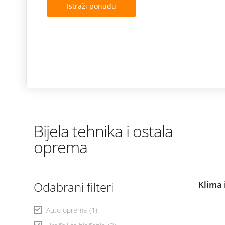
Istraži ponudu
Bijela tehnika i ostala
oprema
Odabrani filteri
Klima 
Auto oprema
(1)