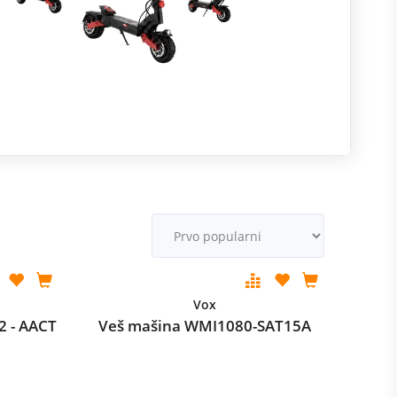
R
m
M
v
Vox
2 - AACT
Veš mašina WMI1080-SAT15A