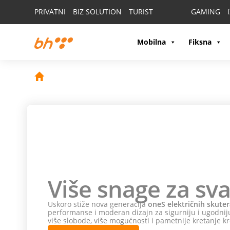
PRIVATNI
BIZ SOLUTION
TURIST
GAMING
Mobilna
Fiksna
Više snage za sva
Uskoro stiže nova generacija
oneS električnih skuter
performanse i moderan dizajn za sigurniju i ugodniju
više slobode, više mogućnosti i pametnije kretanje kr