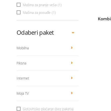
Mašina za pranje veša
(1)
Mašina za posuđe
(1)
Kombi
Odaberi paket
Mobilna
Fiksna
Internet
Moja TV
Gotovinsko plaćanje (bez paketa)