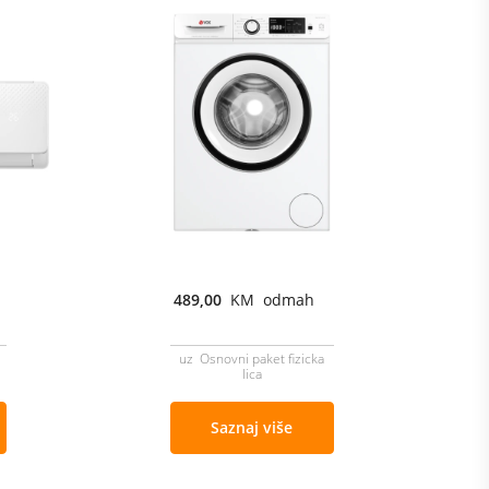
489,00
KM odmah
uz Osnovni paket fizicka
lica
Saznaj više