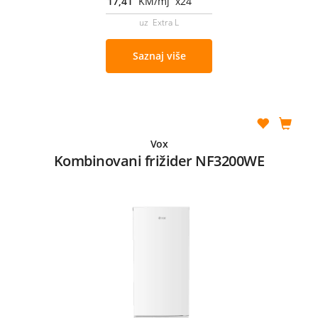
17,41
KM/mj x24
uz Extra L
Saznaj više
Vox
Kombinovani frižider NF3200WE