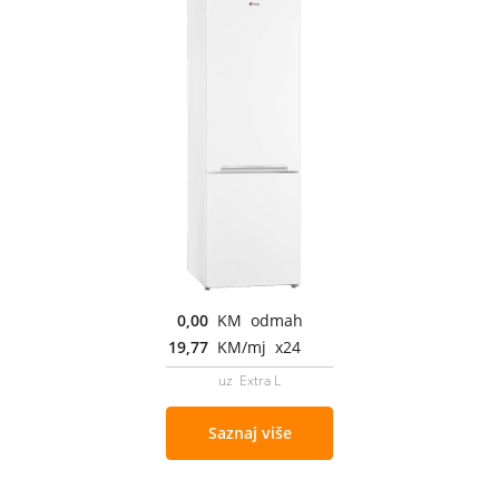
0,00
KM odmah
19,77
KM/mj x24
uz Extra L
Saznaj više