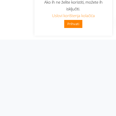
Ako ih ne želite koristiti, možete ih
isključiti.
Uslovi korištenja kolačića
Prihvati
Administracija
Nabavke i pozivi