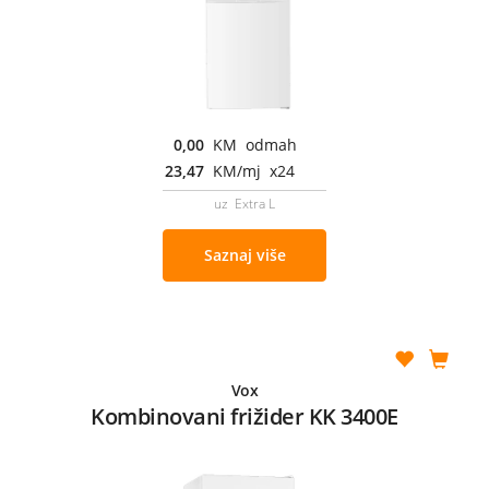
0,00
KM odmah
23,47
KM/mj x24
uz Extra L
Saznaj više
Vox
Kombinovani frižider KK 3400E