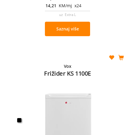
14,21
KM/mj x24
uz Extra L
Saznaj više
Vox
Frižider KS 1100E