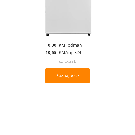
0,00
KM odmah
10,65
KM/mj x24
uz Extra L
Saznaj više