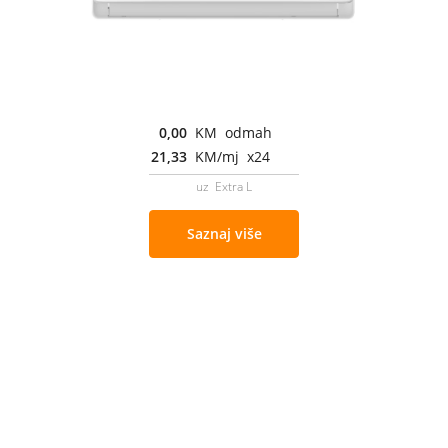
0,00
KM odmah
21,33
KM/mj x24
uz Extra L
Saznaj više