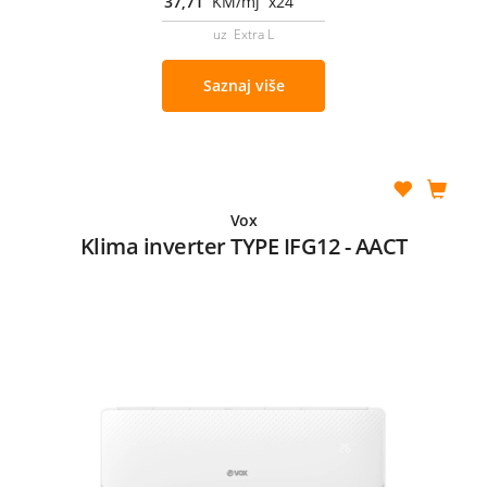
37,71
KM/mj x24
uz Extra L
Saznaj više
Vox
Klima inverter TYPE IFG12 - AACT