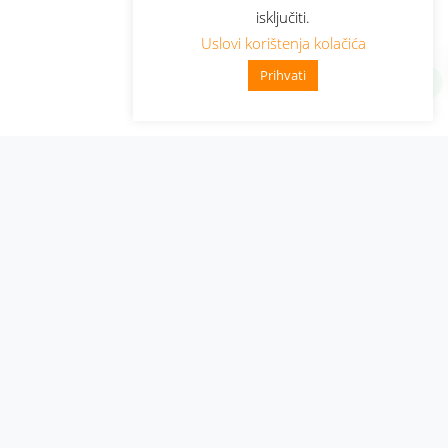
isključiti.
Uslovi korištenja kolačića
Prihvati
Administracija
Nabavke i pozivi
Karijera