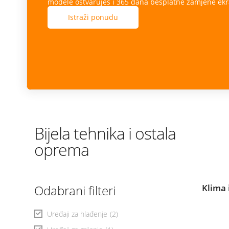
modele ostvaruješ i 365 dana besplatne zamjene ekr
Istraži ponudu
Bijela tehnika i ostala
oprema
Odabrani filteri
Klima 
Uređaji za hlađenje
(2)