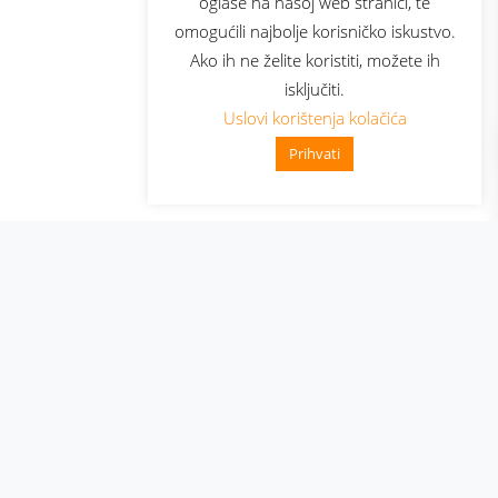
oglase na našoj web stranici, te
elecom
omogućili najbolje korisničko iskustvo.
Ako ih ne želite koristiti, možete ih
isključiti.
Uslovi korištenja kolačića
Prihvati
👋 Zdravo, kako mogu pomoći?