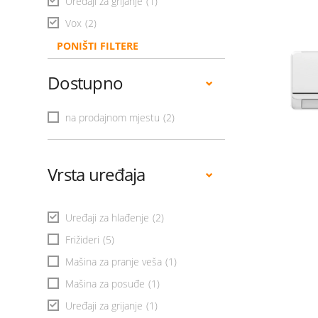
Uređaji za grijanje
(1)
Vox
(2)
PONIŠTI FILTERE
Dostupno
na prodajnom mjestu
(2)
Vrsta uređaja
Uređaji za hlađenje
(2)
Frižideri
(5)
Mašina za pranje veša
(1)
Mašina za posuđe
(1)
Uređaji za grijanje
(1)