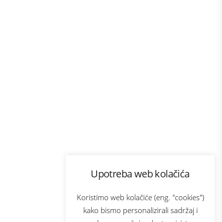
Program lojalnosti
Upotreba web kolačića
com
Bonus plus
sluga
Prijava za newsletter
Koristimo web kolačiće (eng. "cookies")
kako bismo personalizirali sadržaj i