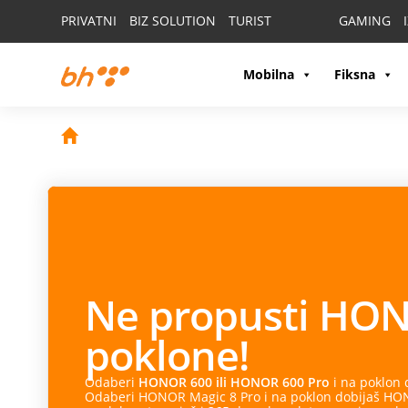
PRIVATNI
BIZ SOLUTION
TURIST
GAMING
Mobilna
Fiksna
Ne propusti
HON
poklone!
Odaberi
HONOR 600 ili HONOR 600 Pro
i na poklon
Odaberi HONOR Magic 8 Pro i na poklon dobijaš HONO