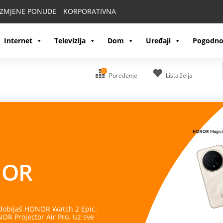
IZMJENE PONUDE
KORPORATIVNA
Internet
Televizija
Dom
Uređaji
Pogodno
0
Poređenje
Lista želja
OR
 dobijaš HONOR Watch 2 Epic.
R Projector Air Pro. Uz sve