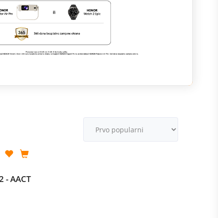
M
v
2 - AACT