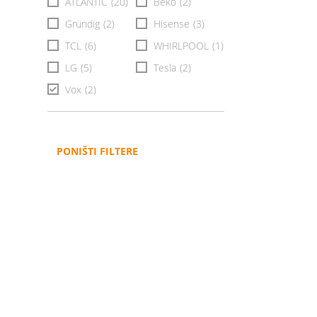
ATLANTIC
(20)
Beko
(2)
Grundig
(2)
Hisense
(3)
TCL
(6)
WHIRLPOOL
(1)
LG
(5)
Tesla
(2)
Vox
(2)
PONIŠTI FILTERE
Administracija
B2B
Nabavke i pozivi
Veleprodaja
Karijera
Partneri
Pristup informacijama
Sponzorstva