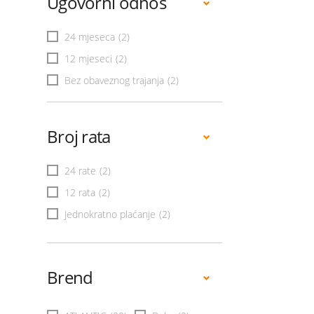
Ugovorni odnos
24 mjeseca
(2)
12 mjeseci
(2)
Bez obaveznog trajanja
(2)
Broj rata
24 rate
(2)
12 rata
(2)
Jednokratno plaćanje
(2)
Brend