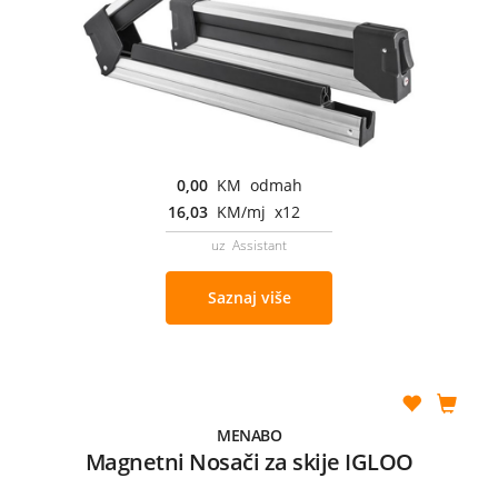
0,00
KM odmah
16,03
KM/mj x12
uz Assistant
Saznaj više
MENABO
Magnetni Nosači za skije IGLOO