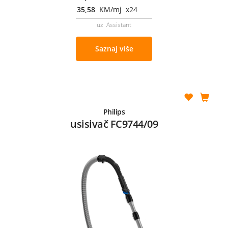
35,58
KM/mj x24
uz Assistant
Saznaj više
Philips
usisivač FC9744/09