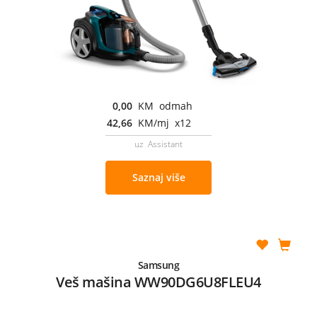
0,00
KM odmah
42,66
KM/mj x12
uz Assistant
Saznaj više
Samsung
Veš mašina WW90DG6U8FLEU4