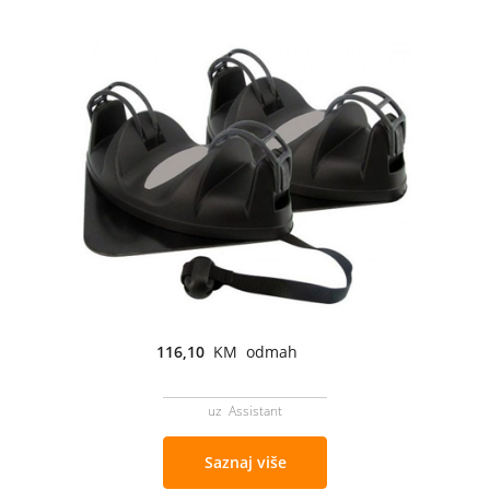
116,10
KM odmah
uz Assistant
Saznaj više