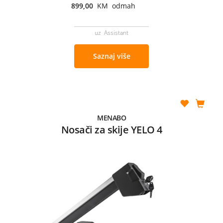
899,00
KM odmah
uz Assistant
Saznaj više
MENABO
Nosači za skije YELO 4