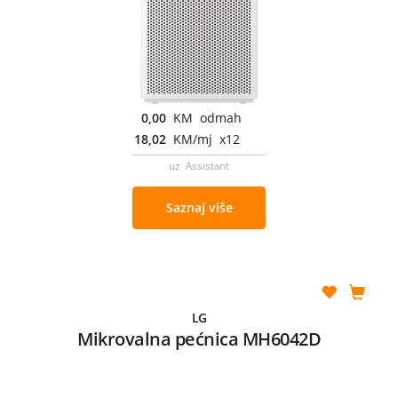
0,00
KM odmah
18,02
KM/mj x12
uz Assistant
Saznaj više
LG
Mikrovalna pećnica MH6042D