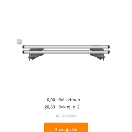
0,00
KM odmah
20,83
KM/mj x12
uz Assistant
Saznaj više