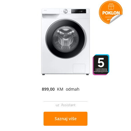
899,00
KM odmah
uz Assistant
Saznaj više