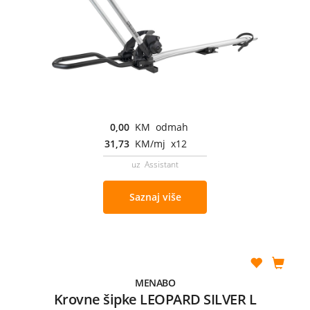
0,00
KM odmah
31,73
KM/mj x12
uz Assistant
Saznaj više
MENABO
Krovne šipke LEOPARD SILVER L