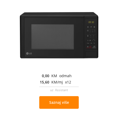
0,00
KM odmah
15,60
KM/mj x12
uz Assistant
Saznaj više