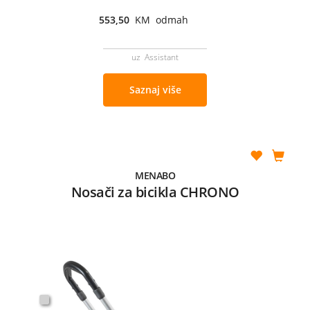
553,50
KM odmah
uz Assistant
Saznaj više
MENABO
Nosači za bicikla CHRONO