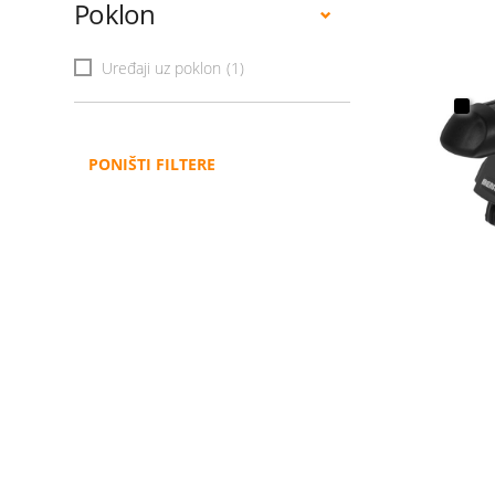
Poklon
Uređaji uz poklon
(1)
PONIŠTI FILTERE