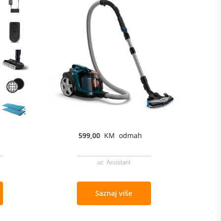
599,00
KM odmah
uz Assistant
Saznaj više