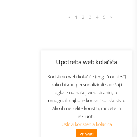
«
1
2
3
4
5
»
Program lojalnosti
Upotreba web kolačića
com
Bonus plus
sluga
Prijava za newsletter
Koristimo web kolačiće (eng. "cookies")
kako bismo personalizirali sadržaj i
oglase na našoj web stranici, te
elecom
omogućili najbolje korisničko iskustvo.
Ako ih ne želite koristiti, možete ih
isključiti.
Uslovi korištenja kolačića
Prihvati
👋 Zdravo, kako mogu pomoći?