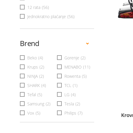
12 rata
(56)
Jednokratno plaćanje
(56)
Brend
Beko
(4)
Gorenje
(2)
Krups
(2)
MENABO
(11)
NINJA
(2)
Rowenta
(5)
SHARK
(4)
TCL
(1)
Tefal
(5)
LG
(4)
Samsung
(2)
Tesla
(2)
Vox
(5)
Philips
(7)
Krov