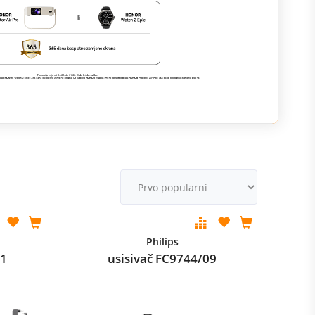
M
v
Philips
01
usisivač FC9744/09