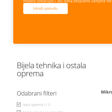
modele ostvaruješ i 365 dana besplatne zamjene ekr
Istraži ponudu
Bijela tehnika i ostala
oprema
Odabrani filteri
Mikr
Auto oprema
(11)