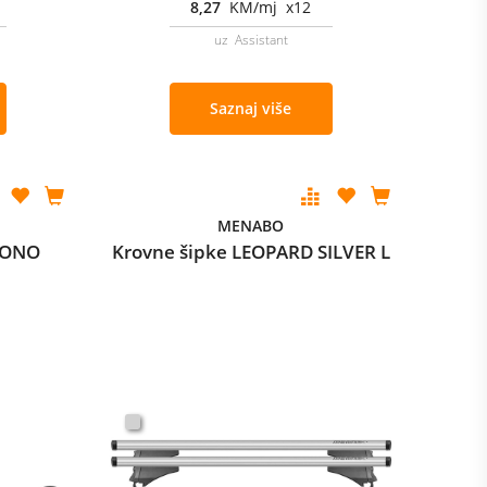
8,27
KM/mj x12
uz Assistant
Saznaj više
MENABO
HRONO
Krovne šipke LEOPARD SILVER L