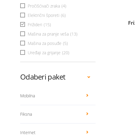
Pročišćivači zraka
(4)
Električni šporeti
(6)
Fr
Frižideri
(15)
Mašina za pranje veša
(13)
Mašina za posuđe
(5)
Uređaji za grijanje
(20)
Odaberi paket
Mobilna
Fiksna
Internet