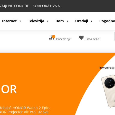
IZMJENE PONUDE
KORPORATIVNA
Internet
Televizija
Dom
Uređaji
Pogodno
0
Poređenje
Lista želja
OR
 dobijaš HONOR Watch 2 Epic.
R Projector Air Pro. Uz sve