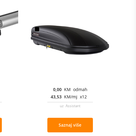
0,00
KM odmah
43,53
KM/mj x12
uz Assistant
Saznaj više