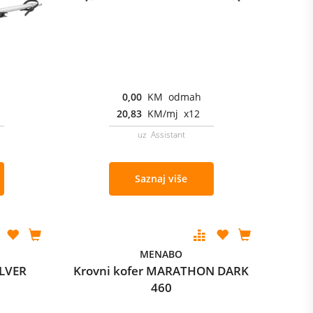
0,00
KM odmah
20,83
KM/mj x12
uz Assistant
Saznaj više
MENABO
ILVER
Krovni kofer MARATHON DARK
460