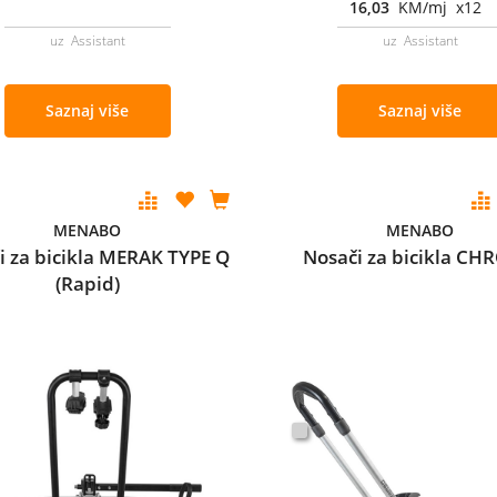
16,03
KM/mj x12
uz Assistant
uz Assistant
Saznaj više
Saznaj više
MENABO
MENABO
i za bicikla MERAK TYPE Q
Nosači za bicikla C
(Rapid)