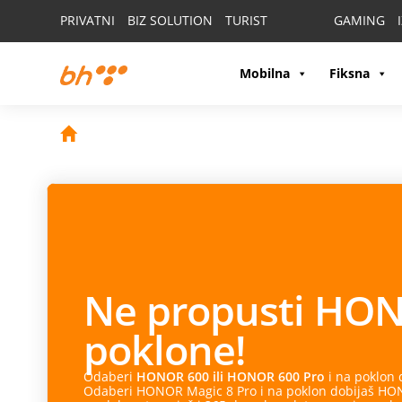
PRIVATNI
BIZ SOLUTION
TURIST
GAMING
Mobilna
Fiksna
Ne propusti
HON
poklone!
Odaberi
HONOR 600 ili HONOR 600 Pro
i na poklon
Odaberi HONOR Magic 8 Pro i na poklon dobijaš HONO