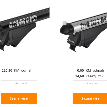
220,50
KM odmah
0,00
KM odmah
14,68
KM/mj x12
uz Assistant
uz Assistant
Saznaj više
Saznaj više