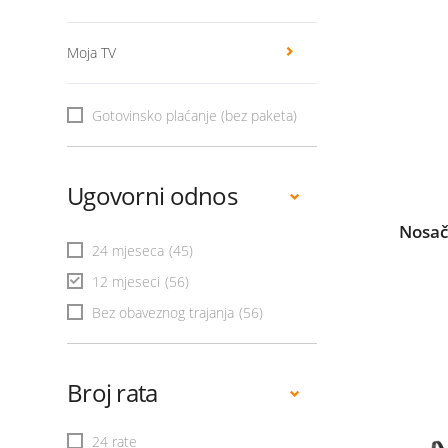
Moja TV
Gotovinsko plaćanje (bez paketa)
Ugovorni odnos
Nosač
24 mjeseca
(45)
12 mjeseci
(56)
Bez obaveznog trajanja
(56)
Broj rata
24 rate