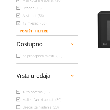
Mali kućanski aparati
(30)
Frižideri
(15)
Assistant
(56)
12 mjeseci
(56)
PONIŠTI FILTERE
Dostupno
na prodajnom mjestu
(56)
Vrsta uređaja
Auto oprema
(11)
Mali kućanski aparati
(30)
Uređaji za hlađenje
(23)