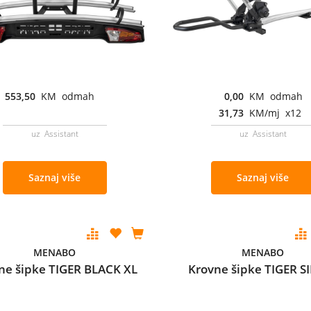
553,50
KM odmah
0,00
KM odmah
31,73
KM/mj x12
uz Assistant
uz Assistant
Saznaj više
Saznaj više
MENABO
MENABO
ne šipke TIGER BLACK XL
Krovne šipke TIGER S