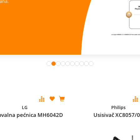
ana.
LG
Philips
ovalna pećnica MH6042D
Usisivač XC8057/