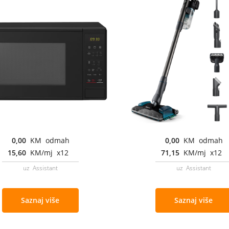
0,00
KM odmah
0,00
KM odmah
15,60
KM/mj x12
71,15
KM/mj x12
uz Assistant
uz Assistant
Saznaj više
Saznaj više