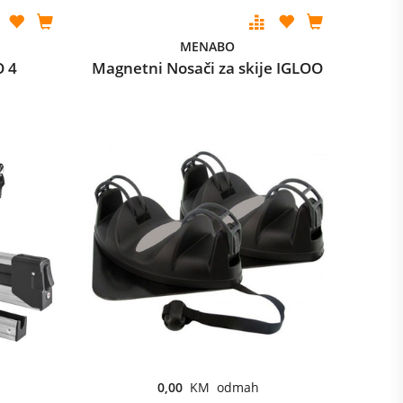
MENABO
O 4
Magnetni Nosači za skije IGLOO
0,00
KM odmah