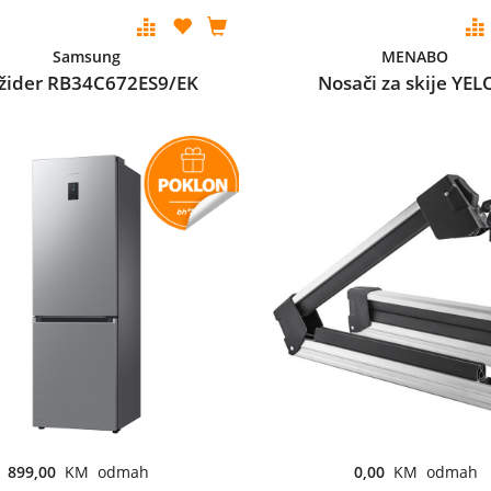
Samsung
MENABO
ižider RB34C672ES9/EK
Nosači za skije YEL
899,00
KM odmah
0,00
KM odmah