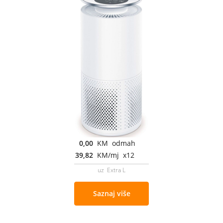
0,00
KM odmah
39,82
KM/mj x12
uz Extra L
Saznaj više