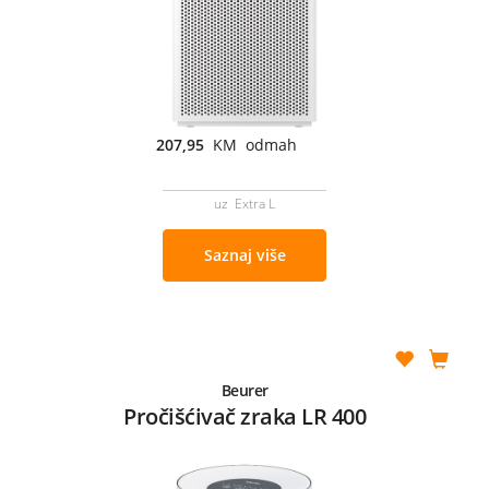
207,95
KM odmah
uz Extra L
Saznaj više
Beurer
Pročišćivač zraka LR 400