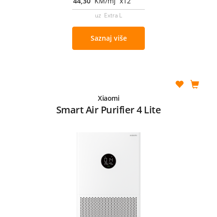
44,30
KM/mj x12
uz Extra L
Saznaj više
Xiaomi
Smart Air Purifier 4 Lite