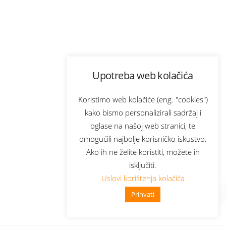
Upotreba web kolačića
Koristimo web kolačiće (eng. "cookies")
kako bismo personalizirali sadržaj i
oglase na našoj web stranici, te
omogućili najbolje korisničko iskustvo.
Ako ih ne želite koristiti, možete ih
isključiti.
Uslovi korištenja kolačića
Prihvati