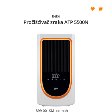
Beko
Pročišćivač zraka ATP 5500N
399,00
KM odmah