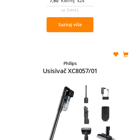
7,80
KM/mj x24
uz Extra L
Saznaj više
Philips
Usisivač XC8057/01