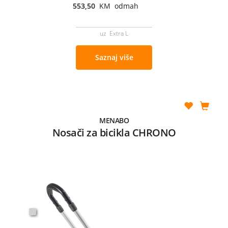
553,50
KM odmah
uz Extra L
Saznaj više
MENABO
Nosači za bicikla CHRONO