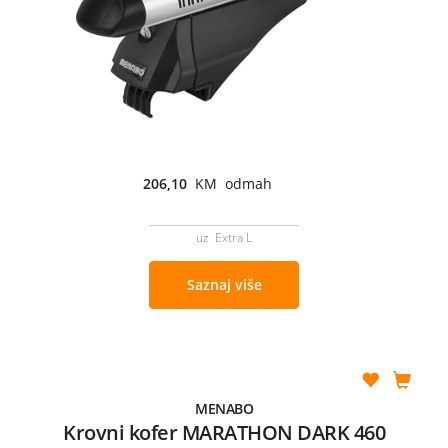
206,10
KM odmah
uz Extra L
Saznaj više
MENABO
Krovni kofer MARATHON DARK 460