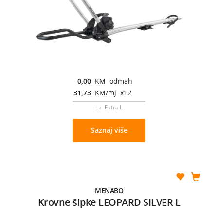
0,00
KM odmah
31,73
KM/mj x12
uz Extra L
Saznaj više
MENABO
Krovne šipke LEOPARD SILVER L