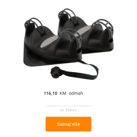
116,10
KM odmah
uz Extra L
Saznaj više