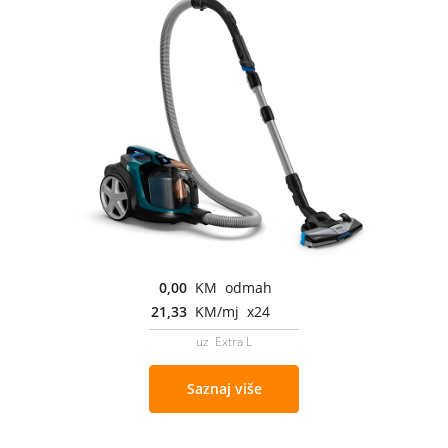
0,00
KM odmah
21,33
KM/mj x24
uz Extra L
Saznaj više