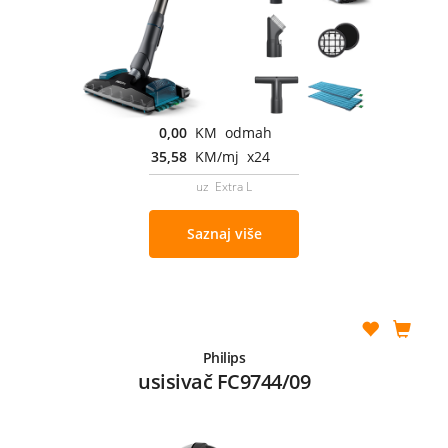
0,00
KM odmah
35,58
KM/mj x24
uz Extra L
Saznaj više
Philips
usisivač FC9744/09