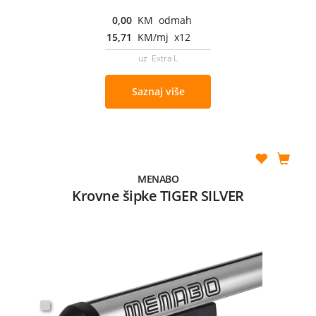
0,00
KM odmah
15,71
KM/mj x12
uz Extra L
Saznaj više
MENABO
Krovne šipke TIGER SILVER