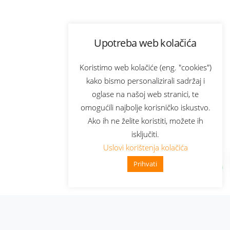
Upotreba web kolačića
Koristimo web kolačiće (eng. "cookies")
kako bismo personalizirali sadržaj i
oglase na našoj web stranici, te
omogućili najbolje korisničko iskustvo.
Ako ih ne želite koristiti, možete ih
isključiti.
Uslovi korištenja kolačića
Prihvati