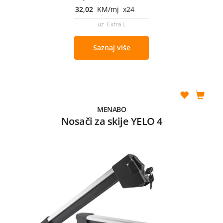
32,02
KM/mj x24
uz Extra L
Saznaj više
MENABO
Nosači za skije YELO 4