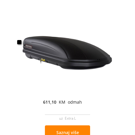
611,10
KM odmah
uz Extra L
Saznaj više