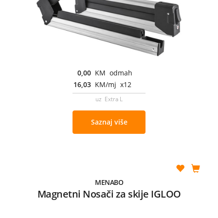
0,00
KM odmah
16,03
KM/mj x12
uz Extra L
Saznaj više
MENABO
Magnetni Nosači za skije IGLOO