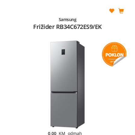
Samsung
Frižider RB34C672ES9/EK
0,00
KM odmah