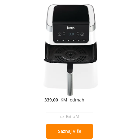
339,00
KM odmah
uz Extra M
Saznaj više