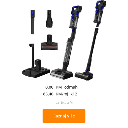
0,00
KM odmah
85,40
KM/mj x12
uz Extra M
Saznaj više