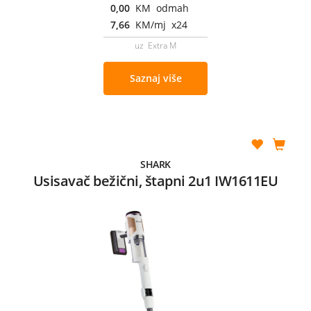
0,00
KM odmah
7,66
KM/mj x24
uz Extra M
Saznaj više
SHARK
Usisavač bežični, štapni 2u1 IW1611EU