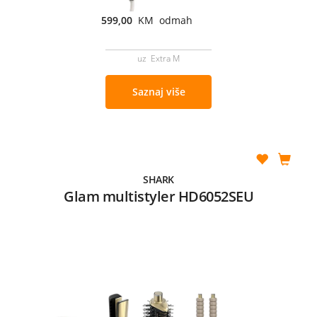
599,00
KM odmah
uz Extra M
Saznaj više
SHARK
Glam multistyler HD6052SEU