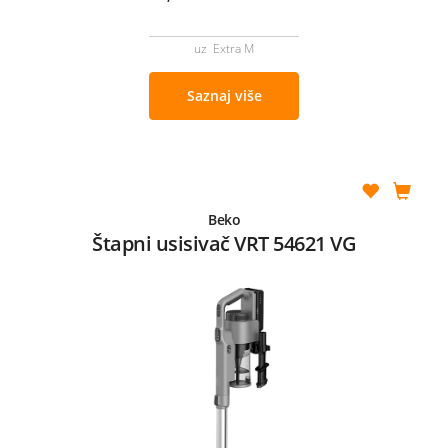
uz Extra M
Saznaj više
Beko
Štapni usisivač VRT 54621 VG