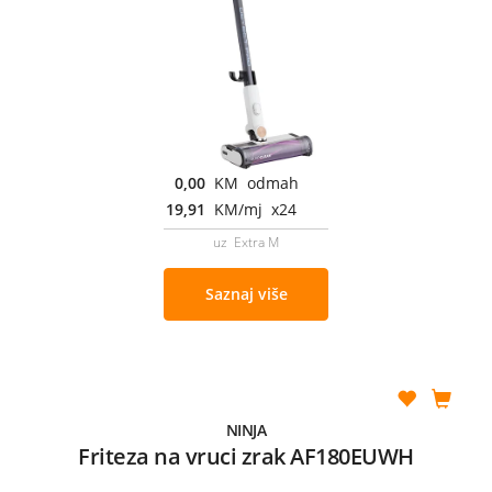
0,00
KM odmah
19,91
KM/mj x24
uz Extra M
Saznaj više
NINJA
Friteza na vruci zrak AF180EUWH