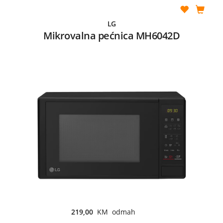
LG
Mikrovalna pećnica MH6042D
219,00
KM odmah