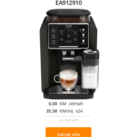
EA912910
0,00
KM odmah
35,58
KM/mj x24
uz Extra M
Saznaj više