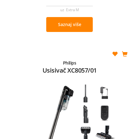
uz Extra M
Saznaj više
Philips
Usisivač XC8057/01