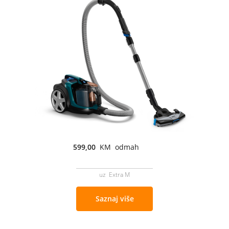
599,00
KM odmah
uz Extra M
Saznaj više