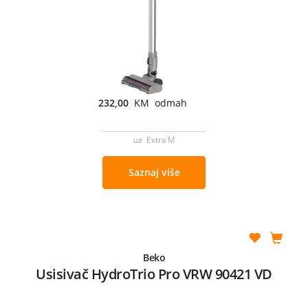
232,00
KM odmah
uz Extra M
Saznaj više
Beko
Usisivač HydroTrio Pro VRW 90421 VD