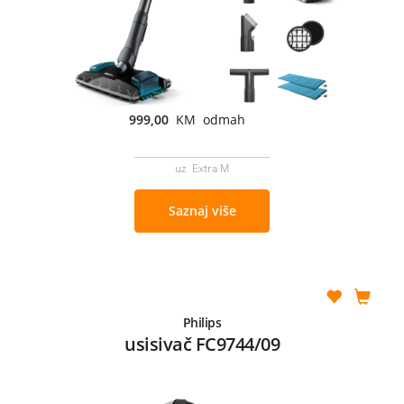
999,00
KM odmah
uz Extra M
Saznaj više
Philips
usisivač FC9744/09