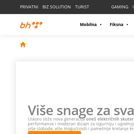
PRIVATNI
BIZ SOLUTION
TURIST
GAMING
Mobilna
Fiksna
Više snage za sva
Uskoro stiže nova generacija
oneS električnih skuter
performanse i moderan dizajn za sigurniju i ugodniju
više slobode, više mogućnosti i pametnije kretanje kr