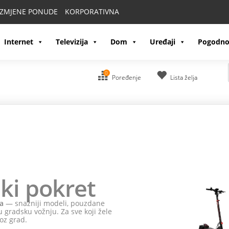
IZMJENE PONUDE
KORPORATIVNA
Internet
Televizija
Dom
Uređaji
Pogodno
0
Poređenje
Lista želja
ki pokret
a
— snažniji modeli, pouzdane
 gradsku vožnju. Za sve koji žele
oz grad.