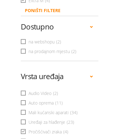
Extra M
(4)
PONIŠTI FILTERE
Dostupno
na webshopu
(2)
na prodajnom mjestu
(2)
Vrsta uređaja
Audio Video
(2)
Auto oprema
(11)
Mali kućanski aparati
(34)
Uređaji za hlađenje
(23)
Pročišćivači zraka
(4)