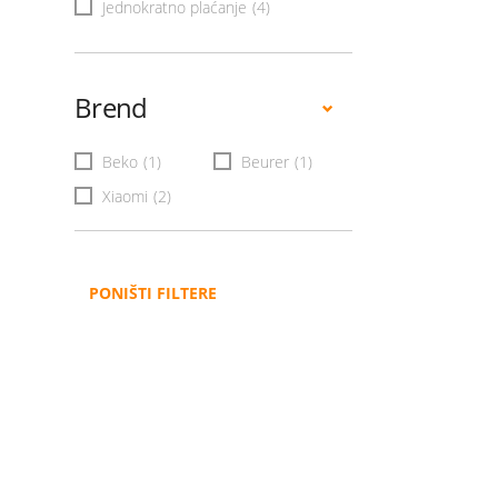
Jednokratno plaćanje
(4)
Brend
Beko
(1)
Beurer
(1)
Xiaomi
(2)
PONIŠTI FILTERE
Administracija
B2B
Nabavke i pozivi
Veleprodaja
Karijera
Partneri