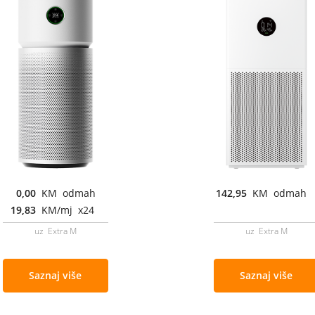
0,00
KM odmah
142,95
KM odmah
19,83
KM/mj x24
uz Extra M
uz Extra M
Saznaj više
Saznaj više