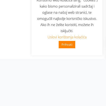
kako bismo personalizirali sadržaj i
oglase na našoj web stranici, te
elecom
omogućili najbolje korisničko iskustvo.
Ako ih ne želite koristiti, možete ih
isključiti.
Uslovi korištenja kolačića
Prihvati
👋 Zdravo, kako mogu pomoći?