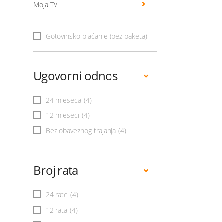
Moja TV
Gotovinsko plaćanje (bez paketa)
Ugovorni odnos
24 mjeseca
(4)
12 mjeseci
(4)
Bez obaveznog trajanja
(4)
Broj rata
24 rate
(4)
12 rata
(4)