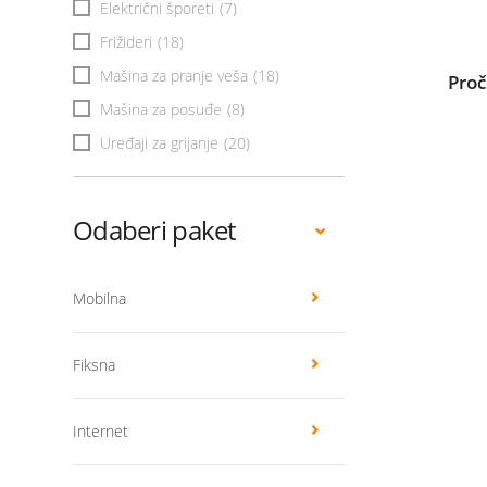
Električni šporeti
(7)
Frižideri
(18)
Mašina za pranje veša
(18)
Proč
Mašina za posuđe
(8)
Uređaji za grijanje
(20)
Odaberi paket
Mobilna
Fiksna
Internet