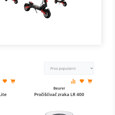
R
m
M
v
Beurer
Lite
Pročišćivač zraka LR 400