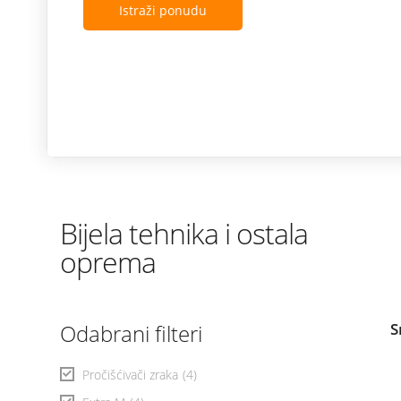
Istraži ponudu
Bijela tehnika i ostala
oprema
Odabrani filteri
S
Pročišćivači zraka
(4)