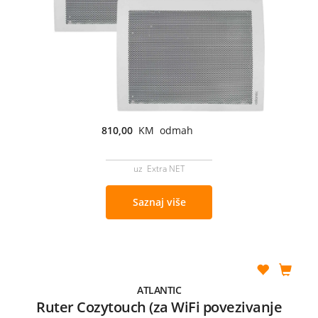
810,00
KM odmah
uz Extra NET
Saznaj više
ATLANTIC
Ruter Cozytouch (za WiFi povezivanje