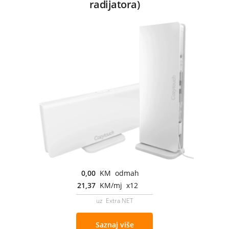
radijatora)
0,00
KM odmah
21,37
KM/mj x12
uz Extra NET
Saznaj više