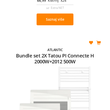
66,99
KM/mj x24
uz Extra NET
Saznaj više
ATLANTIC
Bundle set 2X Tatou PI Connecte H
2000W+2012 500W