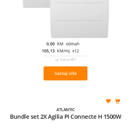
0,00
KM odmah
105,13
KM/mj x12
uz Extra NET
Saznaj više
ATLANTIC
Bundle set 2X Agilia PI Connecte H 1500W