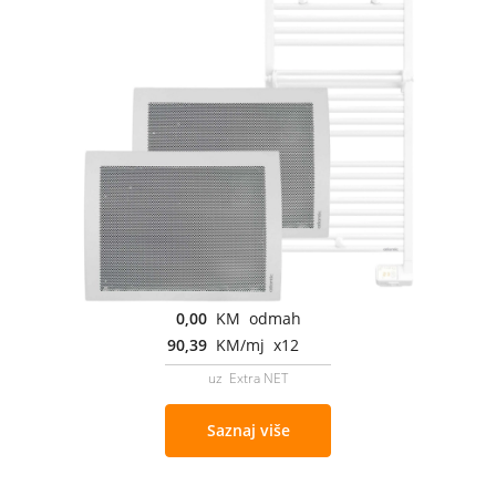
0,00
KM odmah
90,39
KM/mj x12
uz Extra NET
Saznaj više