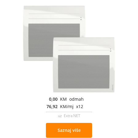
0,00
KM odmah
76,92
KM/mj x12
uz Extra NET
Saznaj više