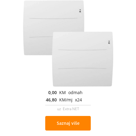
0,00
KM odmah
46,80
KM/mj x24
uz Extra NET
Saznaj više