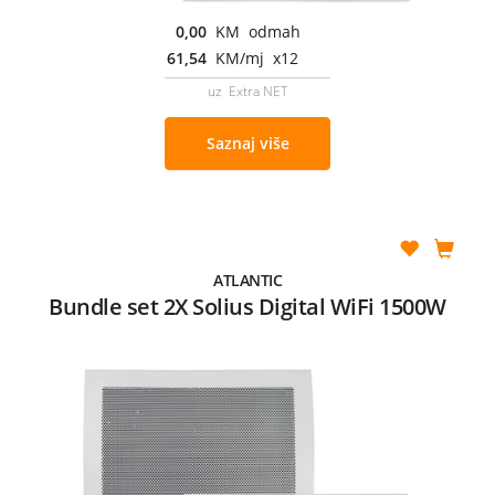
0,00
KM odmah
61,54
KM/mj x12
uz Extra NET
Saznaj više
ATLANTIC
Bundle set 2X Solius Digital WiFi 1500W