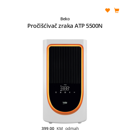
Beko
Pročišćivač zraka ATP 5500N
399,00
KM odmah