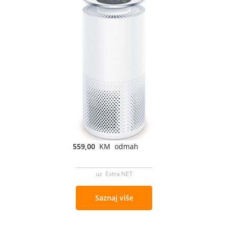
559,00
KM odmah
uz Extra NET
Saznaj više