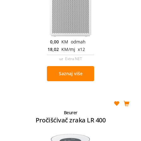
0,00
KM odmah
18,02
KM/mj x12
uz Extra NET
Saznaj više
Beurer
Pročišćivač zraka LR 400