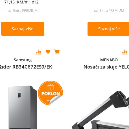
71,15
KM/mj x12
uz Extra PREMIUM
uz Extra PREMIUM
Saznaj više
Saznaj više
Samsung
MENABO
ižider RB34C672ES9/EK
Nosači za skije YEL