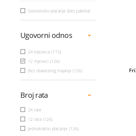
Gotovinsko plaćanje (bez paketa)
Ugovorni odnos
24 mjeseca
(115)
12 mjeseci
(126)
Fr
Bez obaveznog trajanja
(126)
Broj rata
24 rate
12 rata
(126)
Jednokratno plaćanje
(126)