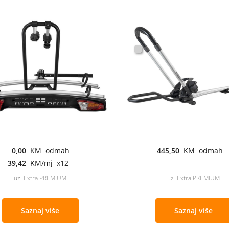
0,00
KM odmah
445,50
KM odmah
39,42
KM/mj x12
uz Extra PREMIUM
uz Extra PREMIUM
Saznaj više
Saznaj više