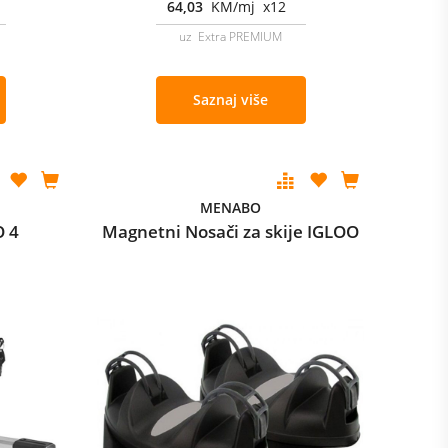
64,03
KM/mj x12
uz Extra PREMIUM
Saznaj više
MENABO
O 4
Magnetni Nosači za skije IGLOO