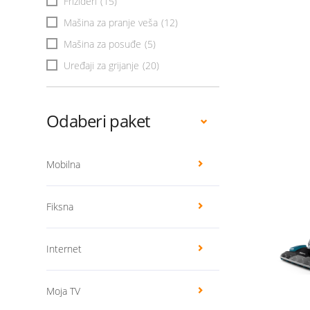
Frižideri
(15)
Mašina za pranje veša
(12)
Mašina za posuđe
(5)
Uređaji za grijanje
(20)
Odaberi paket
Mobilna
Fiksna
Internet
Moja TV