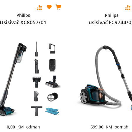
Philips
Philips
Usisivač XC8057/01
usisivač FC9744/0
0,00
KM odmah
599,00
KM odmah