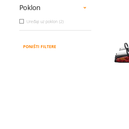
Poklon
Uređaji uz poklon
(2)
PONIŠTI FILTERE