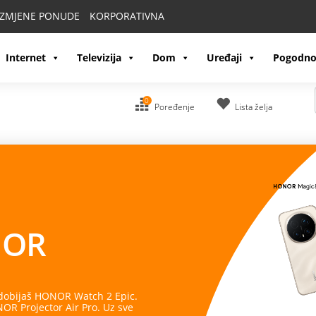
IZMJENE PONUDE
KORPORATIVNA
Internet
Televizija
Dom
Uređaji
Pogodno
0
Poređenje
Lista želja
OR
 dobijaš HONOR Watch 2 Epic.
R Projector Air Pro. Uz sve