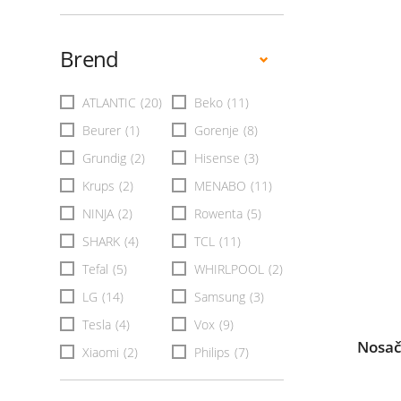
Brend
ATLANTIC
(20)
Beko
(11)
Beurer
(1)
Gorenje
(8)
Grundig
(2)
Hisense
(3)
Krups
(2)
MENABO
(11)
NINJA
(2)
Rowenta
(5)
SHARK
(4)
TCL
(11)
Tefal
(5)
WHIRLPOOL
(2)
LG
(14)
Samsung
(3)
Tesla
(4)
Vox
(9)
Nosač
Xiaomi
(2)
Philips
(7)