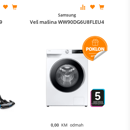
Samsung
9
Veš mašina WW90DG6U8FLEU4
0,00
KM odmah