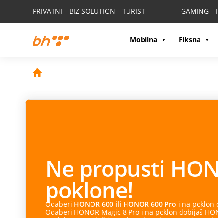
PRIVATNI
BIZ SOLUTION
TURIST
GAMING
Mobilna
Fiksna
Ne propusti
HON
poklone!
Odaberi
HONOR 600 ili HONOR 600 Pro
i na poklon
Odaberi HONOR Magic 8 Pro i na poklon dobijaš HONO