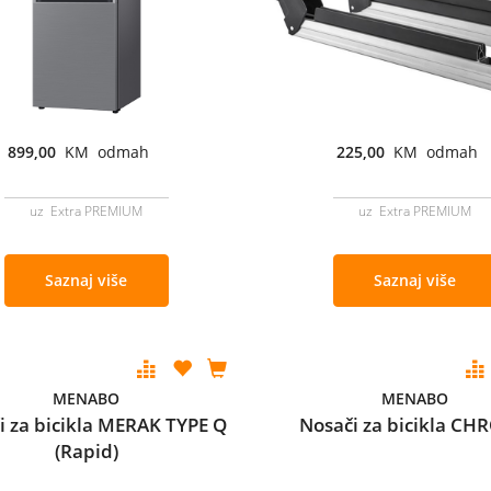
899,00
KM odmah
225,00
KM odmah
uz Extra PREMIUM
uz Extra PREMIUM
Saznaj više
Saznaj više
MENABO
MENABO
i za bicikla MERAK TYPE Q
Nosači za bicikla C
(Rapid)