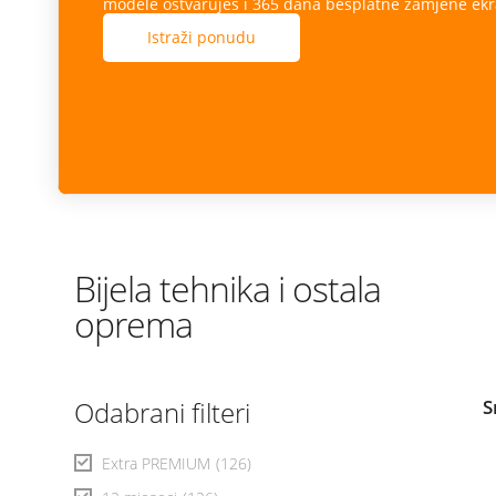
modele ostvaruješ i 365 dana besplatne zamjene ekr
Istraži ponudu
Bijela tehnika i ostala
oprema
Odabrani filteri
S
Extra PREMIUM
(126)