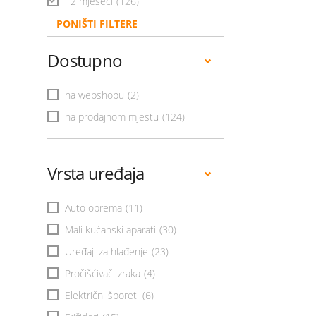
12 mjeseci
(126)
PONIŠTI FILTERE
Dostupno
na webshopu
(2)
na prodajnom mjestu
(124)
Vrsta uređaja
Auto oprema
(11)
Mali kućanski aparati
(30)
Uređaji za hlađenje
(23)
Pročišćivači zraka
(4)
Električni šporeti
(6)