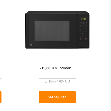
219,00
KM odmah
uz Extra PREMIUM
Saznaj više