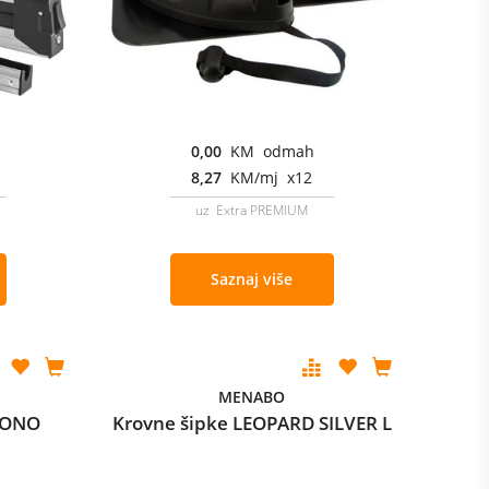
0,00
KM odmah
8,27
KM/mj x12
uz Extra PREMIUM
Saznaj više
MENABO
HRONO
Krovne šipke LEOPARD SILVER L