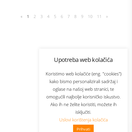
«
1
2
3
4
5
6
7
8
9
10
11
»
Program lojalnosti
Upotreba web kolačića
com
Bonus plus
sluga
Prijava za newsletter
Koristimo web kolačiće (eng. "cookies")
kako bismo personalizirali sadržaj i
oglase na našoj web stranici, te
elecom
omogućili najbolje korisničko iskustvo.
Ako ih ne želite koristiti, možete ih
isključiti.
Uslovi korištenja kolačića
Prihvati
👋 Zdravo, kako mogu pomoći?