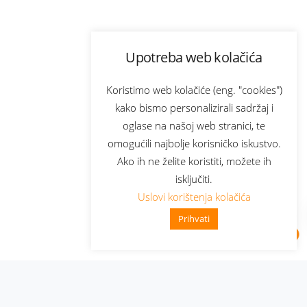
Upotreba web kolačića
Koristimo web kolačiće (eng. "cookies")
kako bismo personalizirali sadržaj i
oglase na našoj web stranici, te
omogućili najbolje korisničko iskustvo.
Ako ih ne želite koristiti, možete ih
isključiti.
Uslovi korištenja kolačića
Prihvati