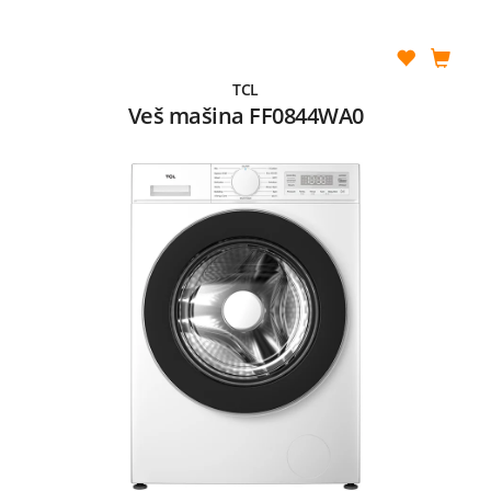
TCL
Veš mašina FF0844WA0