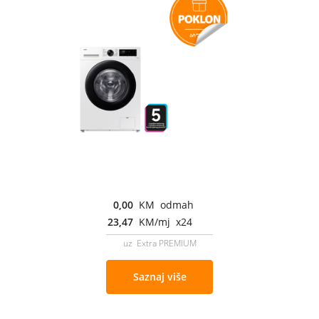
0,00
KM odmah
23,47
KM/mj x24
uz Extra PREMIUM
Saznaj više