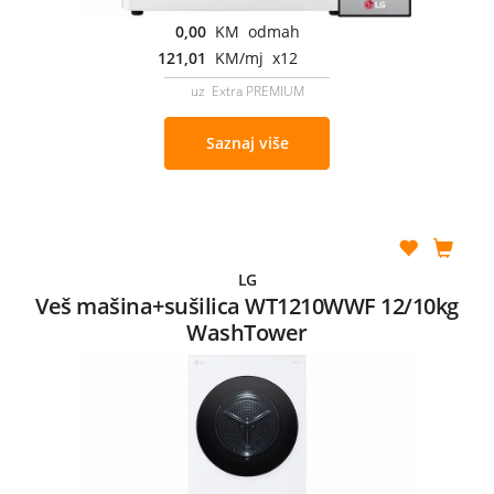
0,00
KM odmah
121,01
KM/mj x12
uz Extra PREMIUM
Saznaj više
LG
Veš mašina+sušilica WT1210WWF 12/10kg
WashTower