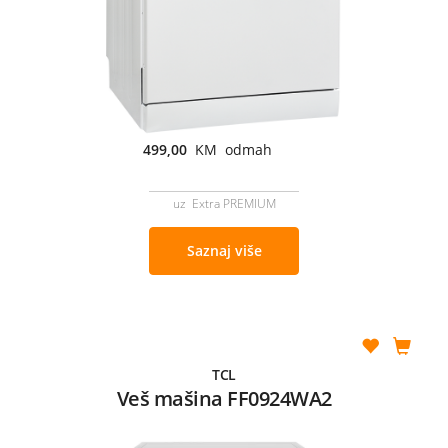
499,00
KM odmah
uz Extra PREMIUM
Saznaj više
TCL
Veš mašina FF0924WA2