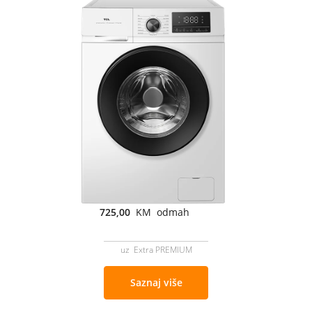
725,00
KM odmah
uz Extra PREMIUM
Saznaj više