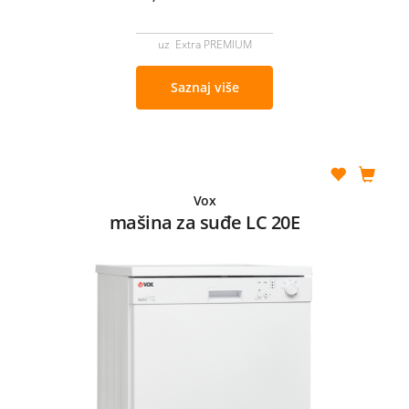
uz Extra PREMIUM
Saznaj više
Vox
mašina za suđe LC 20E