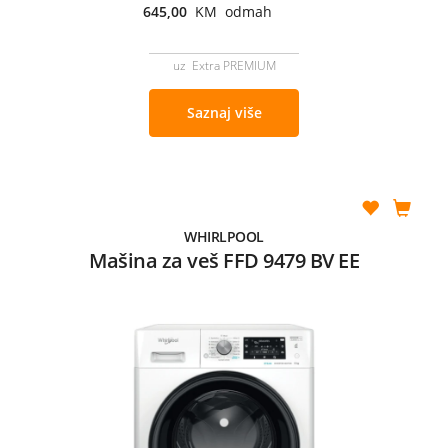
645,00
KM odmah
uz Extra PREMIUM
Saznaj više
WHIRLPOOL
Mašina za veš FFD 9479 BV EE