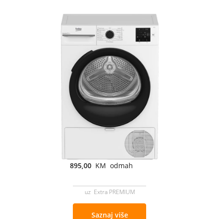
895,00
KM odmah
uz Extra PREMIUM
Saznaj više