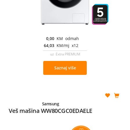
0,00
KM odmah
64,03
KM/mj x12
uz Extra PREMIUM
Saznaj više
Samsung
Veš mašina WW80CGC0EDAELE