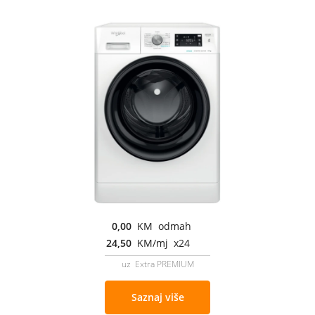
0,00
KM odmah
24,50
KM/mj x24
uz Extra PREMIUM
Saznaj više