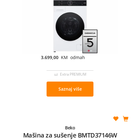
3.699,00
KM odmah
uz Extra PREMIUM
Saznaj više
Beko
Mašina za sušenje BMTD37146W