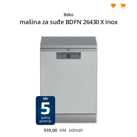
Beko
mašina za suđe BDFN 26430 X Inox
939,00
KM odmah