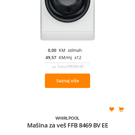
0,00
KM odmah
49,57
KM/mj x12
uz Extra PREMIUM
Saznaj više
WHIRLPOOL
Mašina za veš FFB 8469 BV EE