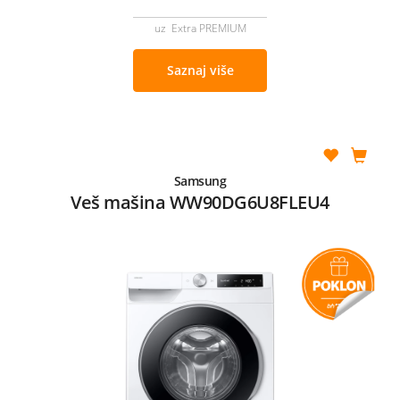
uz Extra PREMIUM
Saznaj više
Samsung
Veš mašina WW90DG6U8FLEU4