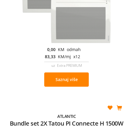
0,00
KM odmah
83,33
KM/mj x12
uz Extra PREMIUM
Saznaj više
ATLANTIC
Bundle set 2X Tatou PI Connecte H 1500W