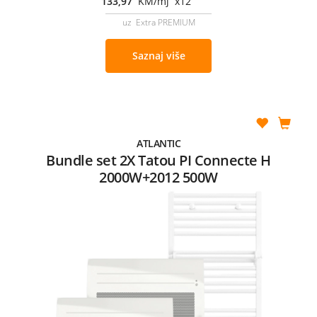
133,97
KM/mj x12
uz Extra PREMIUM
Saznaj više
ATLANTIC
Bundle set 2X Tatou PI Connecte H
2000W+2012 500W