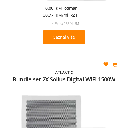
0,00
KM odmah
30,77
KM/mj x24
uz Extra PREMIUM
Saznaj više
ATLANTIC
Bundle set 2X Solius Digital WiFi 1500W