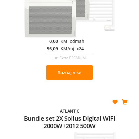
0,00
KM odmah
56,09
KM/mj x24
uz Extra PREMIUM
Saznaj više
ATLANTIC
Bundle set 2X Solius Digital WiFi
2000W+2012 500W