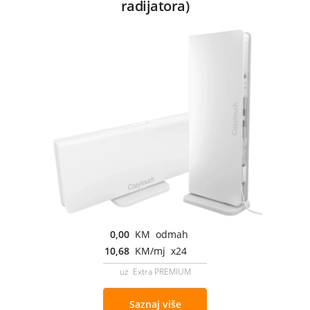
radijatora)
0,00
KM odmah
10,68
KM/mj x24
uz Extra PREMIUM
Saznaj više