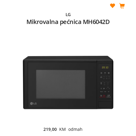
LG
Mikrovalna pećnica MH6042D
219,00
KM odmah