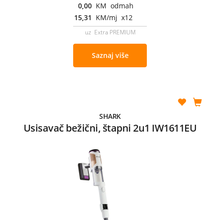
0,00
KM odmah
15,31
KM/mj x12
uz Extra PREMIUM
Saznaj više
SHARK
Usisavač bežični, štapni 2u1 IW1611EU