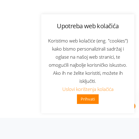
Upotreba web kolačića
Koristimo web kolačiće (eng. "cookies")
kako bismo personalizirali sadržaj i
oglase na našoj web stranici, te
omogućili najbolje korisničko iskustvo.
Ako ih ne želite koristiti, možete ih
isključiti.
Uslovi korištenja kolačića
Prihvati