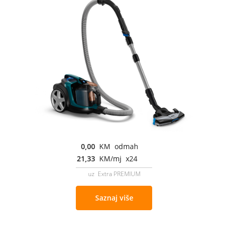
0,00
KM odmah
21,33
KM/mj x24
uz Extra PREMIUM
Saznaj više