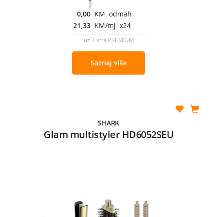
0,00
KM odmah
21,33
KM/mj x24
uz Extra PREMIUM
Saznaj više
SHARK
Glam multistyler HD6052SEU