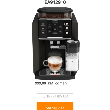
EA912910
999,00
KM odmah
uz Extra PREMIUM
Saznaj više