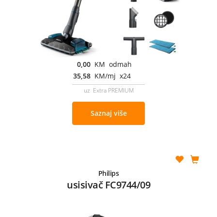
0,00
KM odmah
35,58
KM/mj x24
uz Extra PREMIUM
Saznaj više
Philips
usisivač FC9744/09