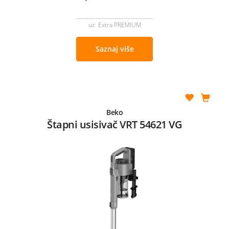
uz Extra PREMIUM
Saznaj više
Beko
Štapni usisivač VRT 54621 VG