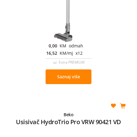
0,00
KM odmah
16,52
KM/mj x12
uz Extra PREMIUM
Saznaj više
Beko
Usisivač HydroTrio Pro VRW 90421 VD