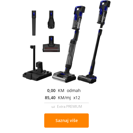
0,00
KM odmah
85,40
KM/mj x12
uz Extra PREMIUM
Saznaj više