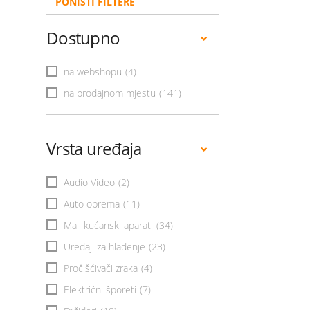
PONIŠTI FILTERE
Dostupno
na webshopu
(4)
na prodajnom mjestu
(141)
Vrsta uređaja
Audio Video
(2)
Auto oprema
(11)
Mali kućanski aparati
(34)
Uređaji za hlađenje
(23)
Pročišćivači zraka
(4)
Električni šporeti
(7)