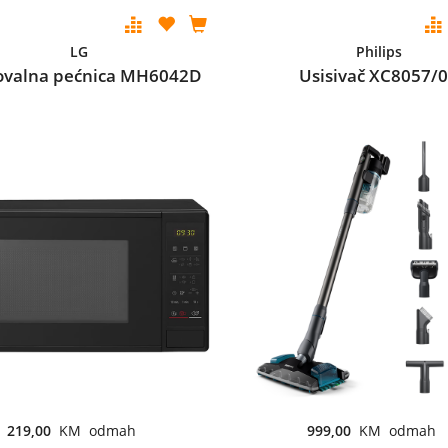
LG
Philips
ovalna pećnica MH6042D
Usisivač XC8057/
219,00
KM odmah
999,00
KM odmah