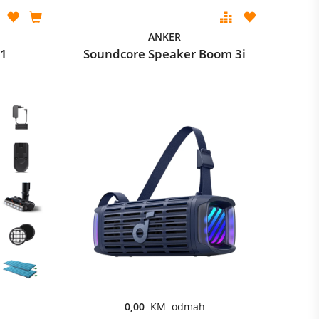
ANKER
01
Soundcore Speaker Boom 3i
0,00
KM odmah