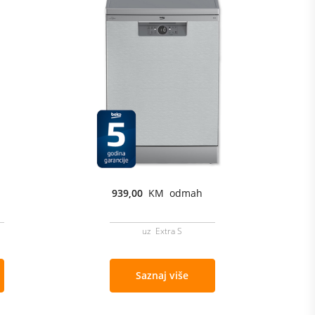
939,00
KM odmah
uz Extra S
Saznaj više