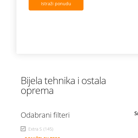
Istraži ponudu
Bijela tehnika i ostala
oprema
Odabrani filteri
S
Extra S
(145)