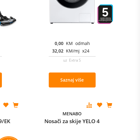
0,00
KM odmah
32,02
KM/mj x24
uz Extra S
Saznaj više
MENABO
9/EK
Nosači za skije YELO 4