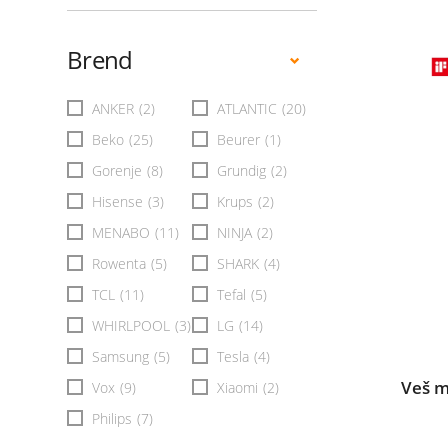
Brend
ANKER
(2)
ATLANTIC
(20)
Beko
(25)
Beurer
(1)
Gorenje
(8)
Grundig
(2)
Hisense
(3)
Krups
(2)
MENABO
(11)
NINJA
(2)
Rowenta
(5)
SHARK
(4)
TCL
(11)
Tefal
(5)
WHIRLPOOL
(3)
LG
(14)
Samsung
(5)
Tesla
(4)
Veš 
Vox
(9)
Xiaomi
(2)
Philips
(7)