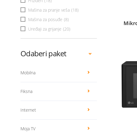
Frižideri
(18)
Mašina za pranje veša
(18)
Mašina za posuđe
(8)
Mikr
Uređaji za grijanje
(20)
Odaberi paket
Mobilna
Fiksna
Internet
Moja TV