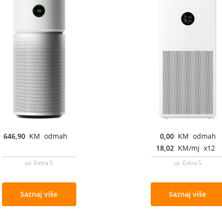
646,90
KM odmah
0,00
KM odmah
18,02
KM/mj x12
uz Extra S
uz Extra S
Saznaj više
Saznaj više