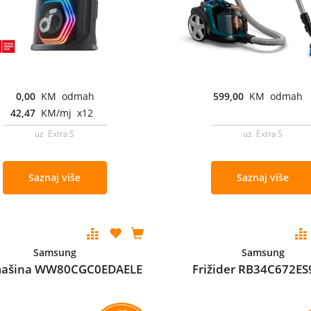
0,00
KM odmah
599,00
KM odmah
42,47
KM/mj x12
uz Extra S
uz Extra S
Saznaj više
Saznaj više
Samsung
Samsung
mašina WW80CGC0EDAELE
Frižider RB34C672ES