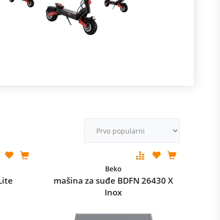
R
m
M
v
Beko
Lite
mašina za suđe BDFN 26430 X
Inox