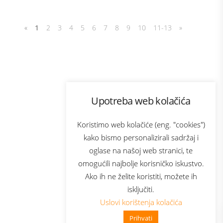
«
1
2
3
4
5
6
7
8
9
10
11-13
»
Program lojalnosti
Upotreba web kolačića
com
Bonus plus
sluga
Prijava za newsletter
Koristimo web kolačiće (eng. "cookies")
kako bismo personalizirali sadržaj i
oglase na našoj web stranici, te
elecom
omogućili najbolje korisničko iskustvo.
Ako ih ne želite koristiti, možete ih
isključiti.
Uslovi korištenja kolačića
Prihvati
👋 Zdravo, kako mogu pomoći?