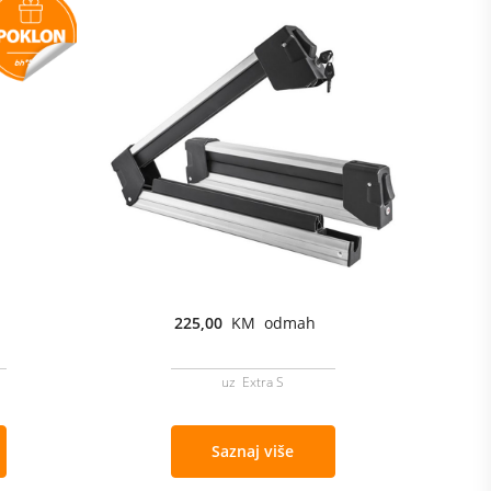
225,00
KM odmah
uz Extra S
Saznaj više