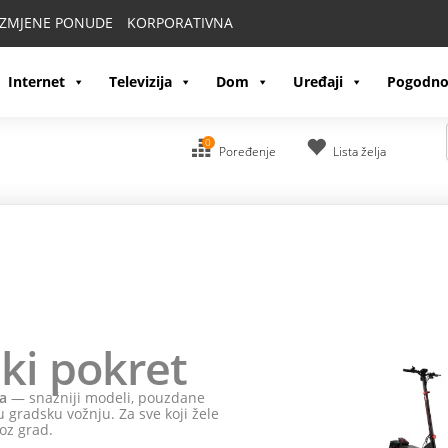
IZMJENE PONUDE
KORPORATIVNA
Internet
Televizija
Dom
Uređaji
Pogodno
0
Poređenje
Lista želja
ki pokret
a
— snažniji modeli, pouzdane
 gradsku vožnju. Za sve koji žele
oz grad.