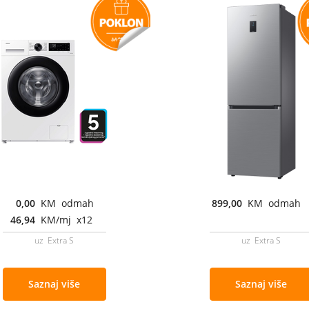
0,00
KM odmah
899,00
KM odmah
46,94
KM/mj x12
uz Extra S
uz Extra S
Saznaj više
Saznaj više