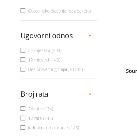
Gotovinsko plaćanje (bez paketa)
Ugovorni odnos
24 mjeseca
(134)
12 mjeseci
(145)
Bez obaveznog trajanja
(145)
Sou
Broj rata
24 rate
(134)
12 rata
(145)
Jednokratno plaćanje
(145)