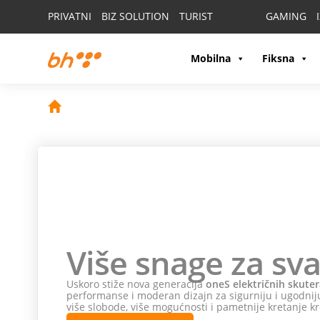
PRIVATNI
BIZ SOLUTION
TURIST
GAMING
Mobilna
Fiksna
Više snage za sva
Uskoro stiže nova generacija
oneS električnih skuter
performanse i moderan dizajn za sigurniju i ugodniju
više slobode, više mogućnosti i pametnije kretanje kr