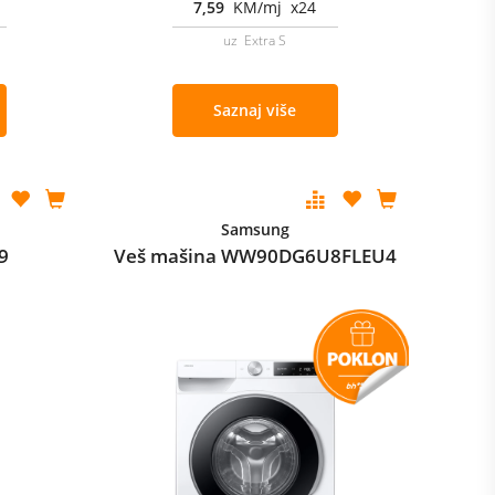
7,59
KM/mj x24
uz Extra S
Saznaj više
Samsung
9
Veš mašina WW90DG6U8FLEU4