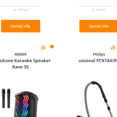
uz Extra S
uz Extra S
Saznaj više
Saznaj više
ANKER
Philips
ndcore Karaoke Speaker
usisivač FC9744/0
Rave 3S