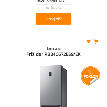
16,03
KM/mj x12
uz Extra XL
Saznaj više
Samsung
Frižider RB34C672ES9/EK