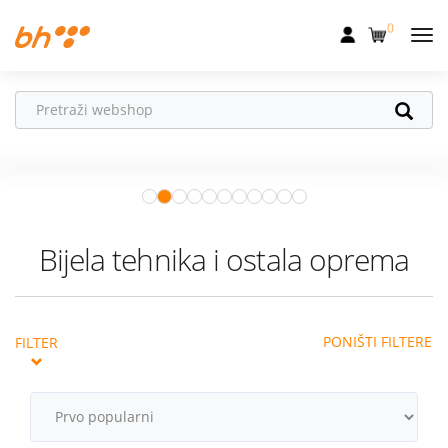
0
Mobilna
Fiksna
Ne propusti
HONOR poklone!
Internet
Uz
HONOR 600, 600 Pro i Magic 8
Pro
od 04.08.–31.08. očekuju te
Televizija
super pokloni!
Istraži ponudu
Dom
Bijela tehnika i ostala oprema
Uređaji
Pogodnosti
PONIŠTI FILTERE
FILTER
Akcije
Podrška