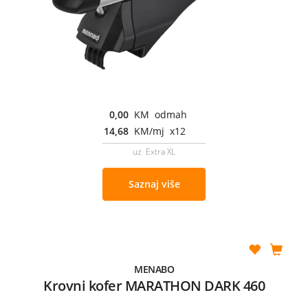
0,00
KM odmah
14,68
KM/mj x12
uz Extra XL
Saznaj više
MENABO
Krovni kofer MARATHON DARK 460