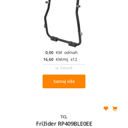
0,00
KM odmah
16,60
KM/mj x12
uz Extra XL
Saznaj više
TCL
Frižider RP409BLE0EE