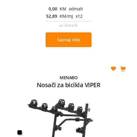
0,00
KM odmah
52,89
KM/mj x12
uz Extra XL
Saznaj više
MENABO
Nosači za bicikla VIPER