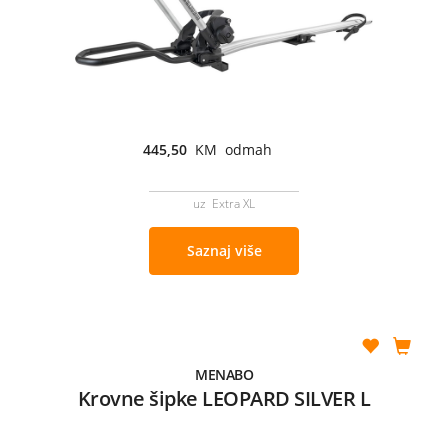
445,50
KM odmah
uz Extra XL
Saznaj više
MENABO
Krovne šipke LEOPARD SILVER L