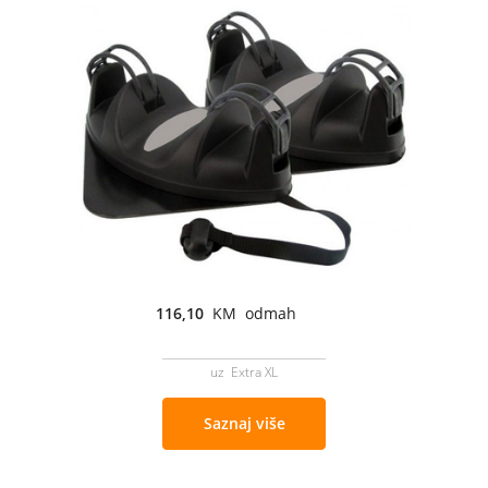
116,10
KM odmah
uz Extra XL
Saznaj više