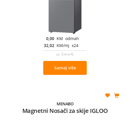
0,00
KM odmah
32,02
KM/mj x24
uz Extra XL
Saznaj više
MENABO
Magnetni Nosači za skije IGLOO