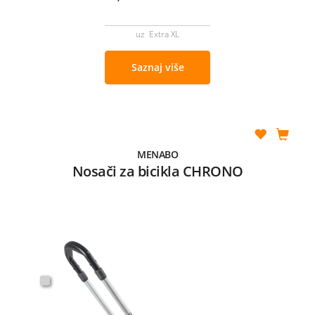
uz Extra XL
Saznaj više
MENABO
Nosači za bicikla CHRONO