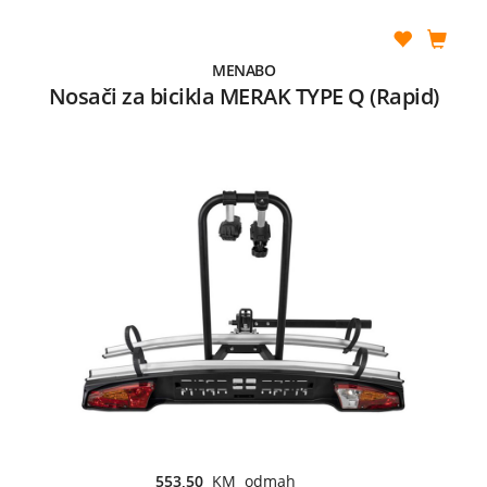
MENABO
Nosači za bicikla MERAK TYPE Q (Rapid)
553,50
KM odmah