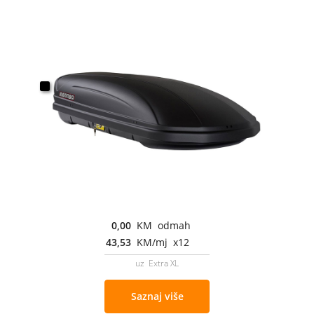
0,00
KM odmah
43,53
KM/mj x12
uz Extra XL
Saznaj više