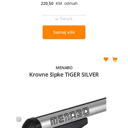
220,50
KM odmah
uz Extra XL
Saznaj više
MENABO
Krovne šipke TIGER SILVER