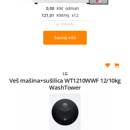
0,00
KM odmah
121,01
KM/mj x12
uz Extra XL
Saznaj više
LG
Veš mašina+sušilica WT1210WWF 12/10kg
WashTower