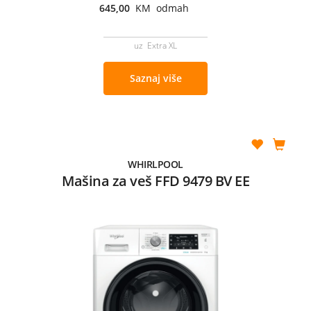
645,00
KM odmah
uz Extra XL
Saznaj više
WHIRLPOOL
Mašina za veš FFD 9479 BV EE