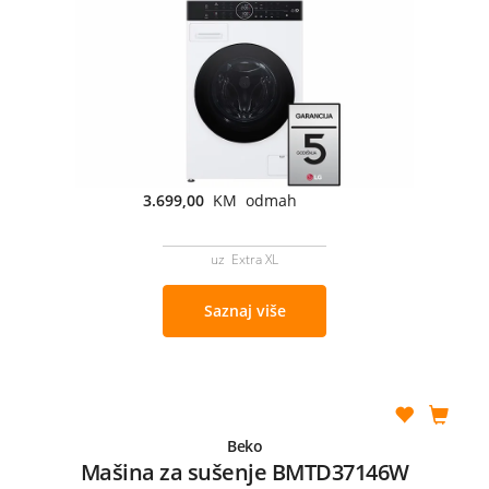
3.699,00
KM odmah
uz Extra XL
Saznaj više
Beko
Mašina za sušenje BMTD37146W