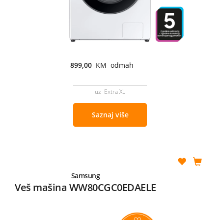
899,00
KM odmah
uz Extra XL
Saznaj više
Samsung
Veš mašina WW80CGC0EDAELE