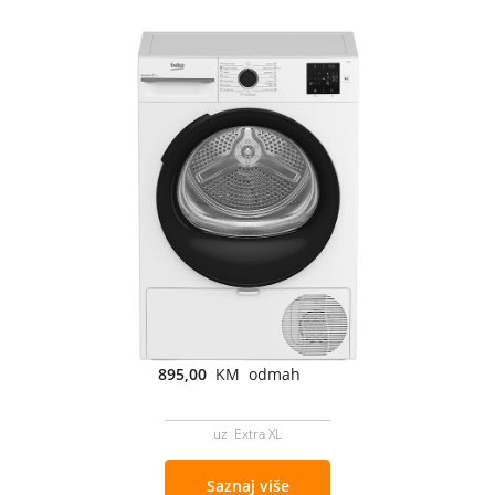
895,00
KM odmah
uz Extra XL
Saznaj više