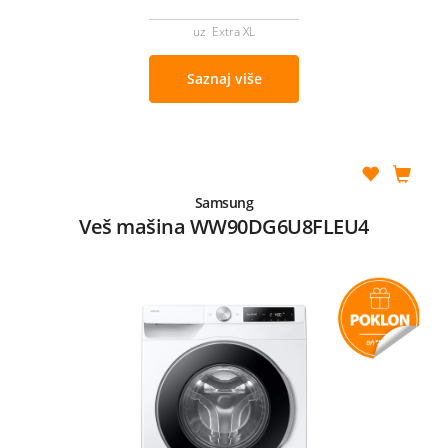
uz Extra XL
Saznaj više
Samsung
Veš mašina WW90DG6U8FLEU4