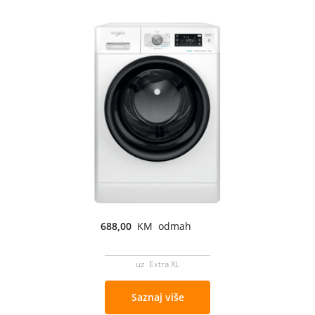
688,00
KM odmah
uz Extra XL
Saznaj više