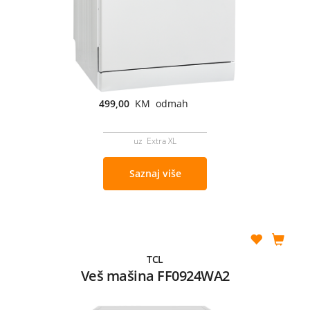
499,00
KM odmah
uz Extra XL
Saznaj više
TCL
Veš mašina FF0924WA2