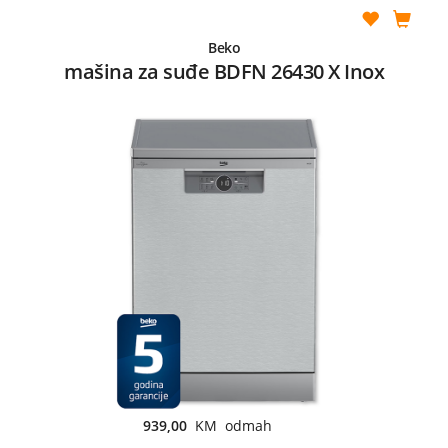
Beko
mašina za suđe BDFN 26430 X Inox
939,00
KM odmah