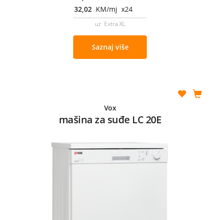
32,02
KM/mj x24
uz Extra XL
Saznaj više
Vox
mašina za suđe LC 20E