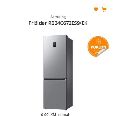
Samsung
Frižider RB34C672ES9/EK
0,00
KM odmah