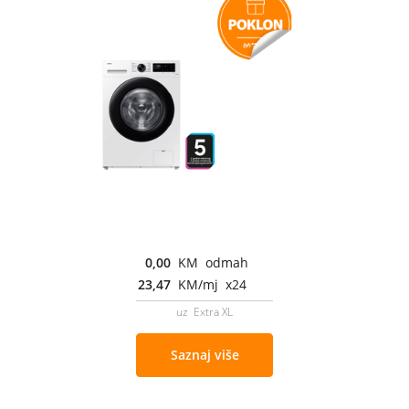
0,00
KM odmah
23,47
KM/mj x24
uz Extra XL
Saznaj više