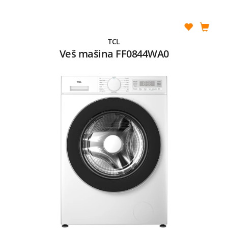
TCL
Veš mašina FF0844WA0