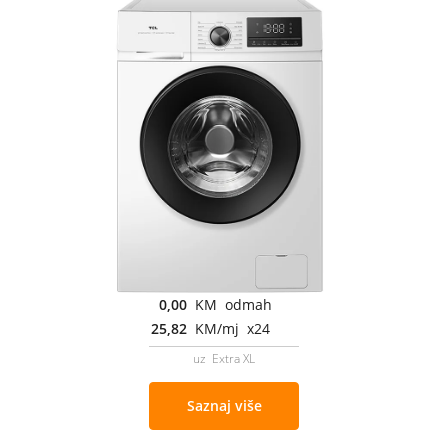
0,00
KM odmah
25,82
KM/mj x24
uz Extra XL
Saznaj više