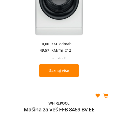
0,00
KM odmah
49,57
KM/mj x12
uz Extra XL
Saznaj više
WHIRLPOOL
Mašina za veš FFB 8469 BV EE