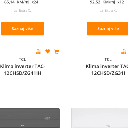
65,14
KM/mj x24
92,52
KM/mj x12
uz Extra XL
uz Extra XL
Saznaj više
Saznaj više
TCL
TCL
Klima inverter TAC-
Klima inverter TA
12CHSD/ZG41IH
12CHSD/ZG31I