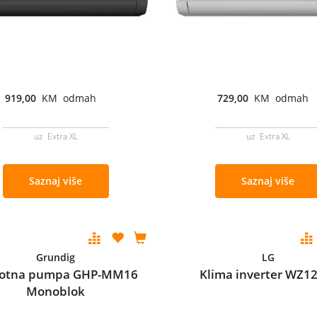
919,00
KM odmah
729,00
KM odmah
uz Extra XL
uz Extra XL
Saznaj više
Saznaj više
Grundig
LG
lotna pumpa GHP-MM16
Klima inverter WZ
Monoblok