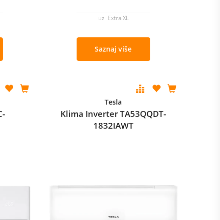
uz Extra XL
Saznaj više
Tesla
C-
Klima Inverter TA53QQDT-
1832IAWT