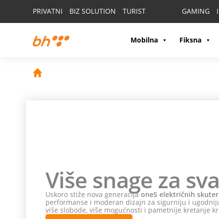
PRIVATNI
BIZ SOLUTION
TURIST
GAMING
Mobilna
Fiksna
Više snage za sva
Uskoro stiže nova generacija
oneS električnih skuter
performanse i moderan dizajn za sigurniju i ugodniju
više slobode, više mogućnosti i pametnije kretanje kr