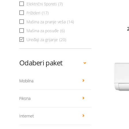
Električni šporeti
(7)
Frižideri
(17)
Mašina za pranje veša
(14)
Mašina za posuđe
(6)
Uređaji za grijanje
(20)
Odaberi paket
Mobilna
Fiksna
Internet