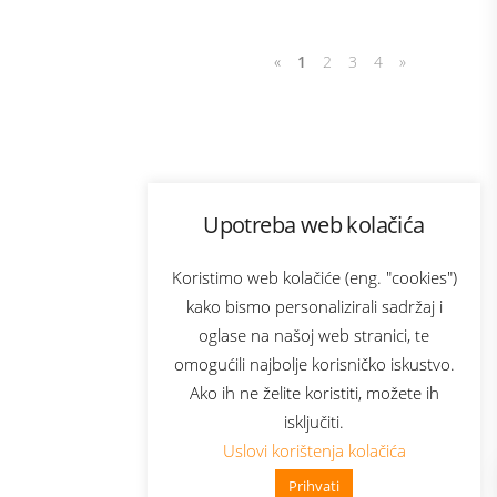
«
1
2
3
4
»
Program lojalnosti
Upotreba web kolačića
com
Bonus plus
sluga
Prijava za newsletter
Koristimo web kolačiće (eng. "cookies")
kako bismo personalizirali sadržaj i
oglase na našoj web stranici, te
elecom
omogućili najbolje korisničko iskustvo.
Ako ih ne želite koristiti, možete ih
isključiti.
Uslovi korištenja kolačića
Prihvati
👋 Zdravo, kako mogu pomoći?