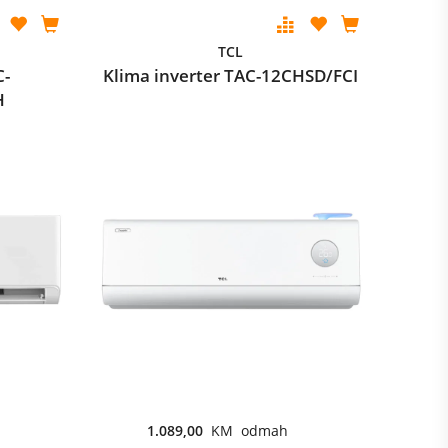
TCL
C-
Klima inverter TAC-12CHSD/FCI
H
1.089,00
KM odmah