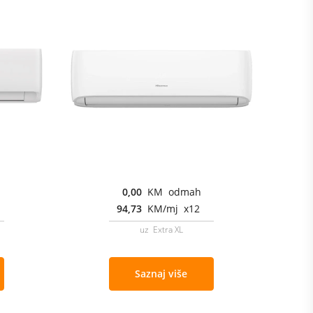
0,00
KM odmah
94,73
KM/mj x12
uz Extra XL
Saznaj više