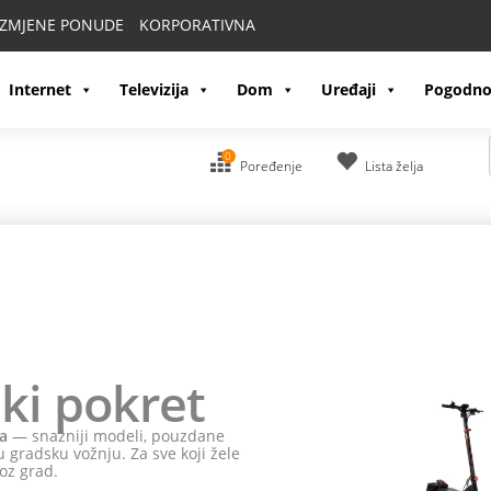
IZMJENE PONUDE
KORPORATIVNA
Internet
Televizija
Dom
Uređaji
Pogodno
0
Poređenje
Lista želja
ki pokret
a
— snažniji modeli, pouzdane
 gradsku vožnju. Za sve koji žele
oz grad.