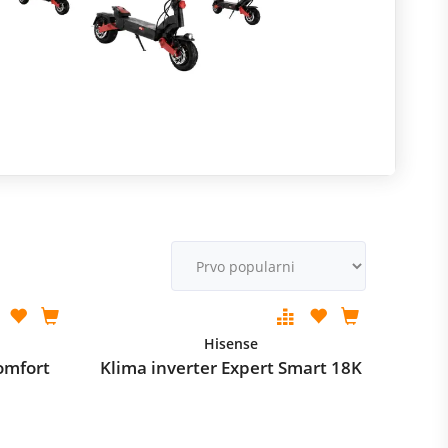
R
m
M
v
Hisense
omfort
Klima inverter Expert Smart 18K