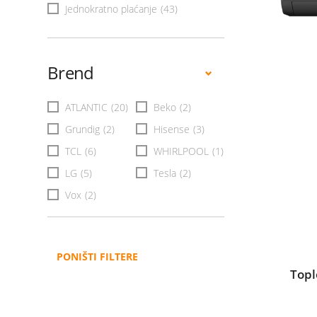
Jednokratno plaćanje
(43)
Brend
ATLANTIC
(20)
Beko
(2)
Grundig
(2)
Hisense
(3)
TCL
(6)
WHIRLPOOL
(1)
LG
(5)
Tesla
(2)
Vox
(2)
PONIŠTI FILTERE
Top