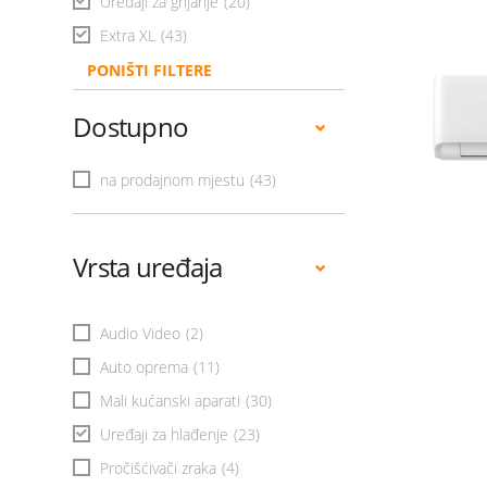
Uređaji za grijanje
(20)
Extra XL
(43)
PONIŠTI FILTERE
Dostupno
na prodajnom mjestu
(43)
Vrsta uređaja
Audio Video
(2)
Auto oprema
(11)
Mali kućanski aparati
(30)
Uređaji za hlađenje
(23)
Pročišćivači zraka
(4)