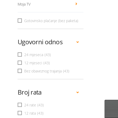
Moja TV
Gotovinsko plaćanje (bez paketa)
Ugovorni odnos
24 mjeseca
(43)
12 mjeseci
(43)
Bez obaveznog trajanja
(43)
Broj rata
24 rate
(43)
12 rata
(43)