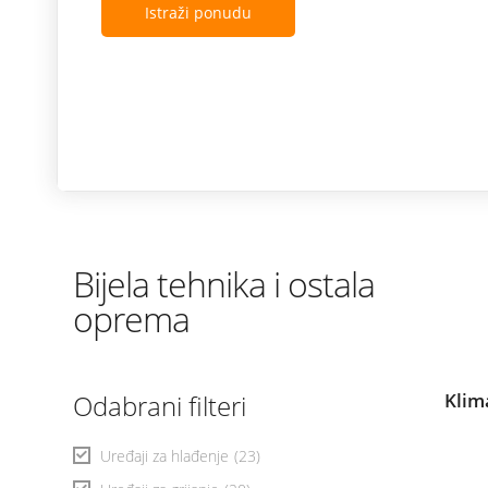
Istraži ponudu
Bijela tehnika i ostala
oprema
Odabrani filteri
Klim
Uređaji za hlađenje
(23)