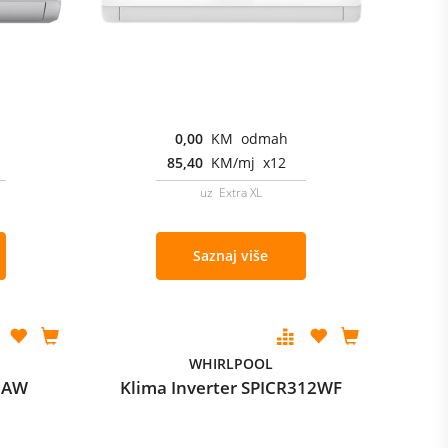
0,00
KM odmah
85,40
KM/mj x12
uz Extra XL
Saznaj više
WHIRLPOOL
12AW
Klima Inverter SPICR312WF