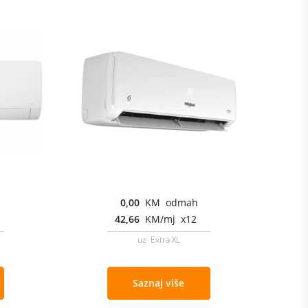
0,00
KM odmah
42,66
KM/mj x12
uz Extra XL
Saznaj više