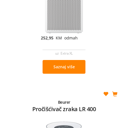
252,95
KM odmah
uz Extra XL
Saznaj više
Beurer
Pročišćivač zraka LR 400