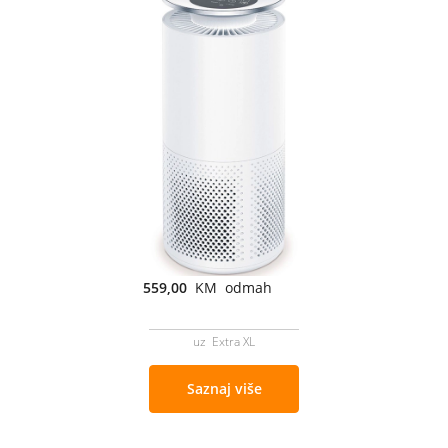
559,00
KM odmah
uz Extra XL
Saznaj više