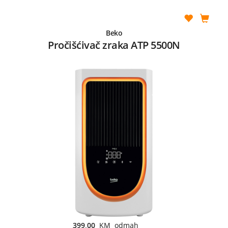
Beko
Pročišćivač zraka ATP 5500N
399,00
KM odmah