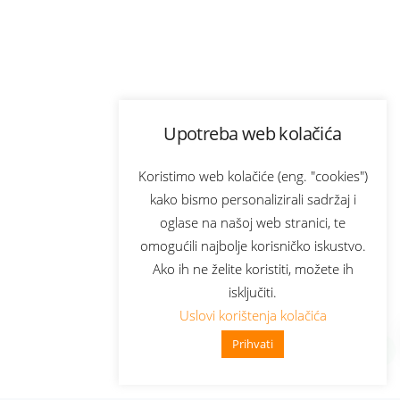
Upotreba web kolačića
Koristimo web kolačiće (eng. "cookies")
kako bismo personalizirali sadržaj i
oglase na našoj web stranici, te
omogućili najbolje korisničko iskustvo.
Ako ih ne želite koristiti, možete ih
isključiti.
Uslovi korištenja kolačića
Prihvati