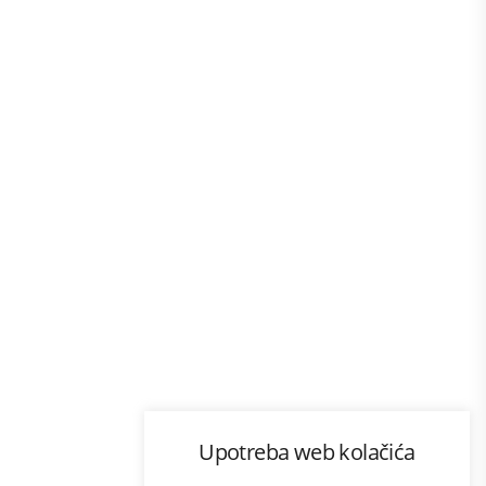
Program lojalnosti
Upotreba web kolačića
com
Bonus plus