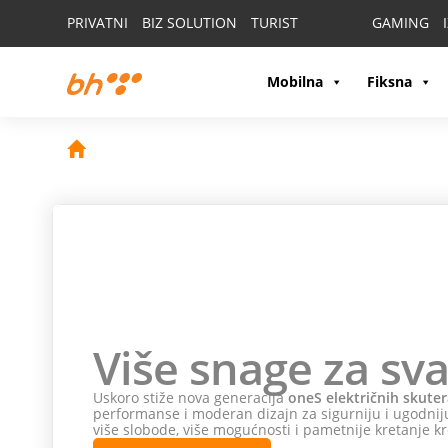
PRIVATNI
BIZ SOLUTION
TURIST
GAMING
Mobilna
Fiksna
Više snage za sva
Uskoro stiže nova generacija
oneS električnih skuter
performanse i moderan dizajn za sigurniju i ugodniju
više slobode, više mogućnosti i pametnije kretanje kr