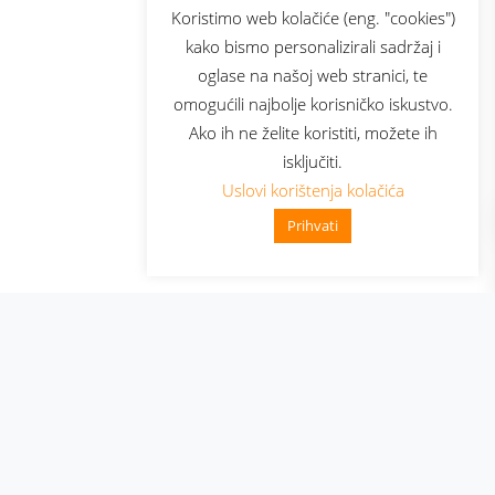
sluga
Prijava za newsletter
Koristimo web kolačiće (eng. "cookies")
kako bismo personalizirali sadržaj i
oglase na našoj web stranici, te
elecom
omogućili najbolje korisničko iskustvo.
Ako ih ne želite koristiti, možete ih
isključiti.
Uslovi korištenja kolačića
Prihvati
👋 Zdravo, kako mogu pomoći