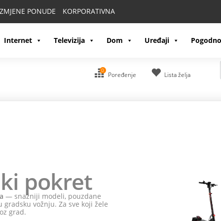
IZMJENE PONUDE
KORPORATIVNA
Internet
Televizija
Dom
Uređaji
Pogodno
0
Poređenje
Lista želja
ki pokret
a
— snažniji modeli, pouzdane
 gradsku vožnju. Za sve koji žele
oz grad.