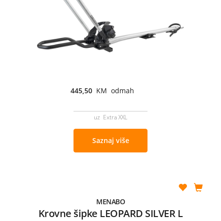
445,50
KM odmah
uz Extra XXL
Saznaj više
MENABO
Krovne šipke LEOPARD SILVER L