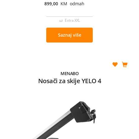
899,00
KM odmah
uz Extra XXL
Saznaj više
MENABO
Nosači za skije YELO 4