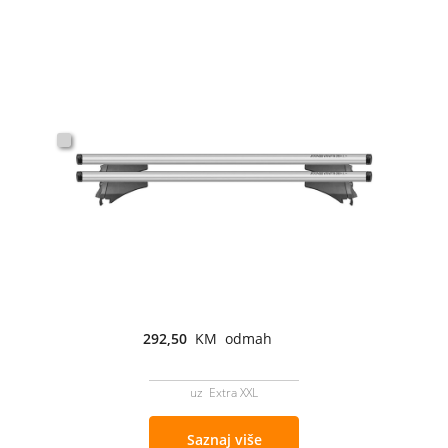
292,50
KM odmah
uz Extra XXL
Saznaj više