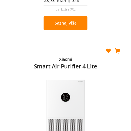
23,75
KM/mj x24
uz Extra XXL
Saznaj više
Xiaomi
Smart Air Purifier 4 Lite