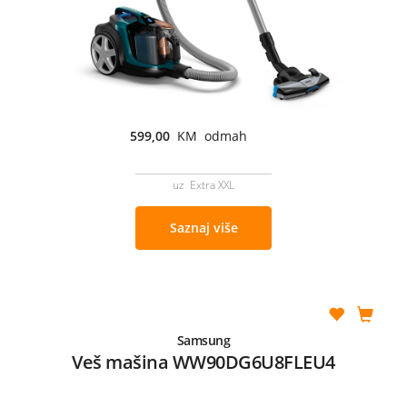
599,00
KM odmah
uz Extra XXL
Saznaj više
Samsung
Veš mašina WW90DG6U8FLEU4