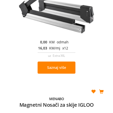
0,00
KM odmah
16,03
KM/mj x12
uz Extra XXL
Saznaj više
MENABO
Magnetni Nosači za skije IGLOO