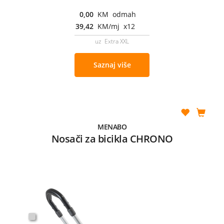
0,00
KM odmah
39,42
KM/mj x12
uz Extra XXL
Saznaj više
MENABO
Nosači za bicikla CHRONO