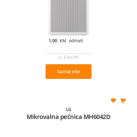
1,00
KM odmah
uz Extra XXL
Saznaj više
LG
Mikrovalna pećnica MH6042D