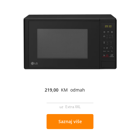
219,00
KM odmah
uz Extra XXL
Saznaj više