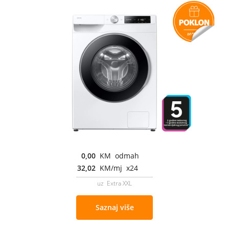
0,00
KM odmah
32,02
KM/mj x24
uz Extra XXL
Saznaj više