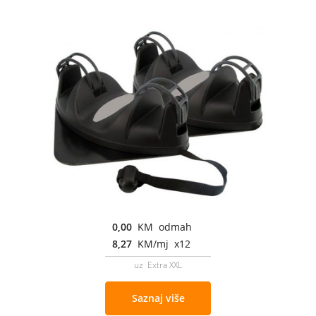
0,00
KM odmah
8,27
KM/mj x12
uz Extra XXL
Saznaj više