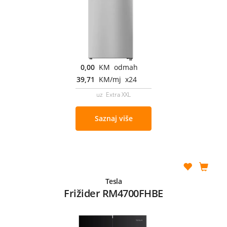
0,00
KM odmah
39,71
KM/mj x24
uz Extra XXL
Saznaj više
Tesla
Frižider RM4700FHBE