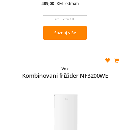
489,00
KM odmah
uz Extra XXL
Saznaj više
Vox
Kombinovani frižider NF3200WE