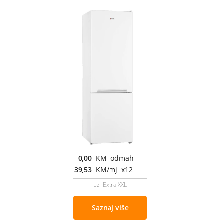
0,00
KM odmah
39,53
KM/mj x12
uz Extra XXL
Saznaj više