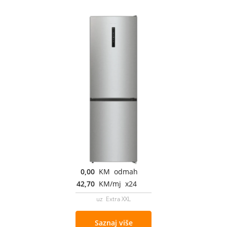
0,00
KM odmah
42,70
KM/mj x24
uz Extra XXL
Saznaj više