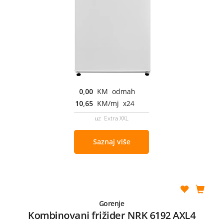
0,00
KM odmah
10,65
KM/mj x24
uz Extra XXL
Saznaj više
Gorenje
Kombinovani frižider NRK 6192 AXL4