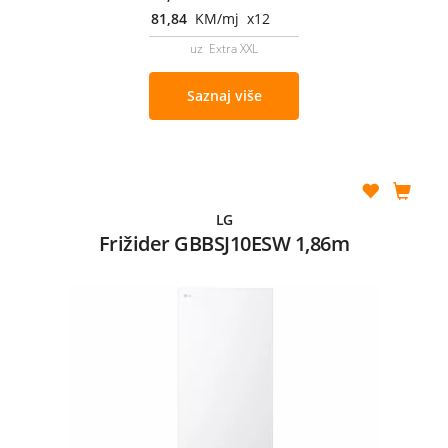
81,84
KM/mj x12
uz Extra XXL
Saznaj više
LG
Frižider GBBSJ10ESW 1,86m