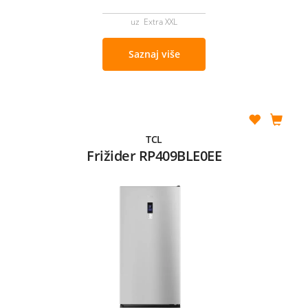
uz Extra XXL
Saznaj više
TCL
Frižider RP409BLE0EE