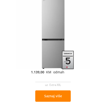
1.139,00
KM odmah
uz Extra XXL
Saznaj više