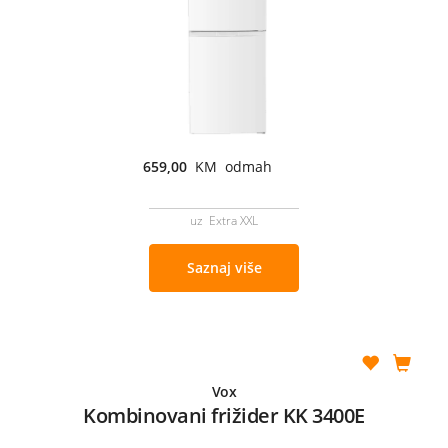
659,00
KM odmah
uz Extra XXL
Saznaj više
Vox
Kombinovani frižider KK 3400E