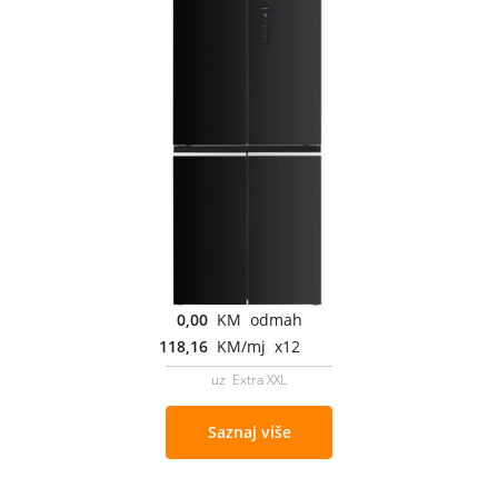
0,00
KM odmah
118,16
KM/mj x12
uz Extra XXL
Saznaj više