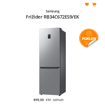
Samsung
Frižider RB34C672ES9/EK
899,00
KM odmah