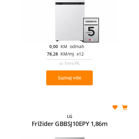
0,00
KM odmah
78,28
KM/mj x12
uz Extra XXL
Saznaj više
LG
Frižider GBBSJ10EPY 1,86m