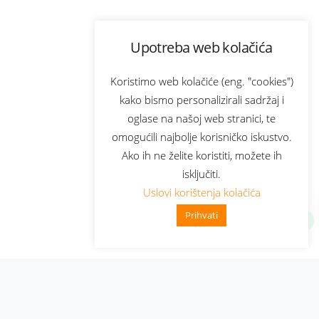
Upotreba web kolačića
Koristimo web kolačiće (eng. "cookies")
kako bismo personalizirali sadržaj i
oglase na našoj web stranici, te
omogućili najbolje korisničko iskustvo.
Ako ih ne želite koristiti, možete ih
isključiti.
Uslovi korištenja kolačića
Prihvati