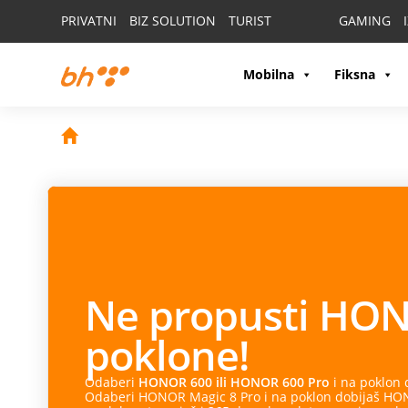
PRIVATNI
BIZ SOLUTION
TURIST
GAMING
Mobilna
Fiksna
Ne propusti
HON
poklone!
Odaberi
HONOR 600 ili HONOR 600 Pro
i na poklon
Odaberi HONOR Magic 8 Pro i na poklon dobijaš HONO