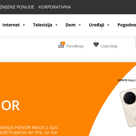
IZMJENE PONUDE
KORPORATIVNA
Internet
Televizija
Dom
Uređaji
Pogodno
0
Poređenje
Lista želja
OR
 dobijaš HONOR Watch 2 Epic.
R Projector Air Pro. Uz sve