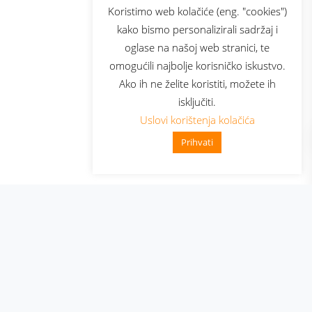
sluga
Prijava za newsletter
Koristimo web kolačiće (eng. "cookies")
kako bismo personalizirali sadržaj i
oglase na našoj web stranici, te
elecom
omogućili najbolje korisničko iskustvo.
Ako ih ne želite koristiti, možete ih
isključiti.
Uslovi korištenja kolačića
Prihvati
👋 Zdravo, kako mogu pomoći