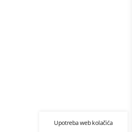
Program lojalnosti
Upotreba web kolačića
com
Bonus plus