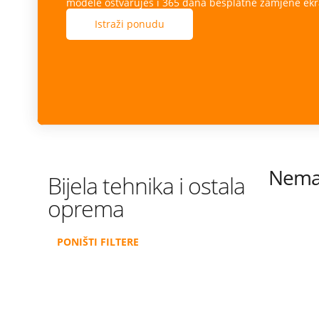
modele ostvaruješ i 365 dana besplatne zamjene ekr
Istraži ponudu
Nema 
Bijela tehnika i ostala
oprema
PONIŠTI FILTERE