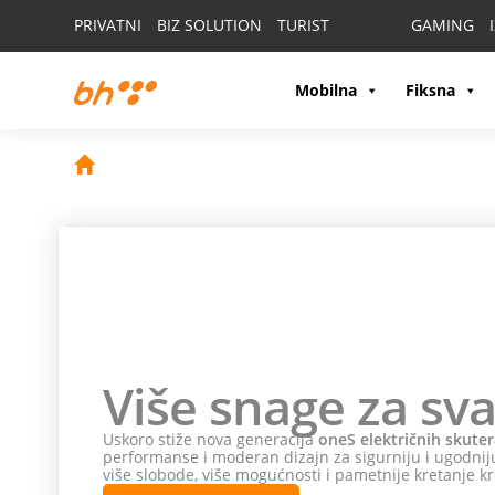
PRIVATNI
BIZ SOLUTION
TURIST
GAMING
Mobilna
Fiksna
Više snage za sva
Uskoro stiže nova generacija
oneS električnih skuter
performanse i moderan dizajn za sigurniju i ugodniju
više slobode, više mogućnosti i pametnije kretanje kr