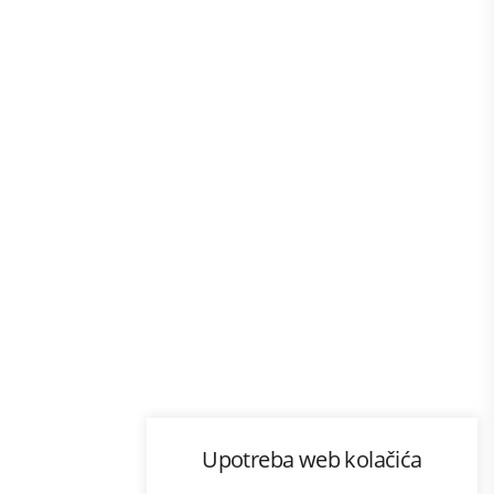
Program lojalnosti
Upotreba web kolačića
com
Bonus plus