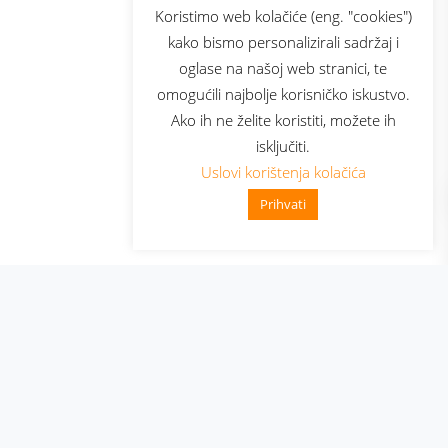
sluga
Prijava za newsletter
Koristimo web kolačiće (eng. "cookies")
kako bismo personalizirali sadržaj i
oglase na našoj web stranici, te
elecom
omogućili najbolje korisničko iskustvo.
Ako ih ne želite koristiti, možete ih
isključiti.
Uslovi korištenja kolačića
Prihvati
👋 Zdravo, kako mogu pomoći