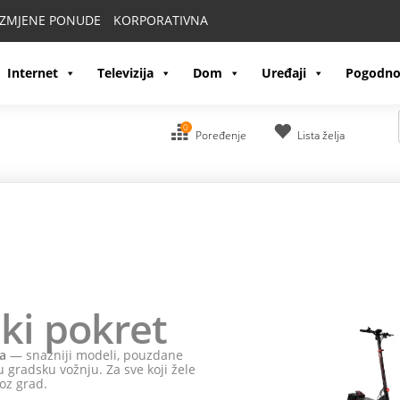
IZMJENE PONUDE
KORPORATIVNA
Internet
Televizija
Dom
Uređaji
Pogodno
0
Poređenje
Lista želja
ki pokret
a
— snažniji modeli, pouzdane
 gradsku vožnju. Za sve koji žele
oz grad.