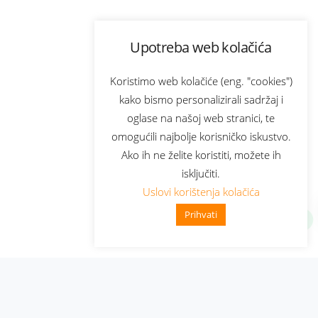
Upotreba web kolačića
Koristimo web kolačiće (eng. "cookies")
kako bismo personalizirali sadržaj i
oglase na našoj web stranici, te
omogućili najbolje korisničko iskustvo.
Ako ih ne želite koristiti, možete ih
isključiti.
Uslovi korištenja kolačića
Prihvati