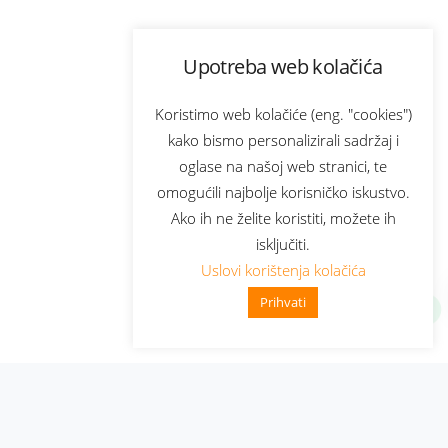
Upotreba web kolačića
Koristimo web kolačiće (eng. "cookies")
kako bismo personalizirali sadržaj i
oglase na našoj web stranici, te
omogućili najbolje korisničko iskustvo.
Ako ih ne želite koristiti, možete ih
isključiti.
Uslovi korištenja kolačića
Prihvati