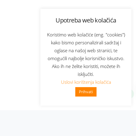
Upotreba web kolačića
Koristimo web kolačiće (eng. "cookies")
kako bismo personalizirali sadržaj i
oglase na našoj web stranici, te
omogućili najbolje korisničko iskustvo.
Ako ih ne želite koristiti, možete ih
isključiti.
Uslovi korištenja kolačića
Prihvati