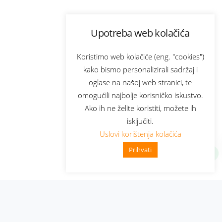
Upotreba web kolačića
Koristimo web kolačiće (eng. "cookies")
kako bismo personalizirali sadržaj i
oglase na našoj web stranici, te
omogućili najbolje korisničko iskustvo.
Ako ih ne želite koristiti, možete ih
isključiti.
Uslovi korištenja kolačića
Prihvati